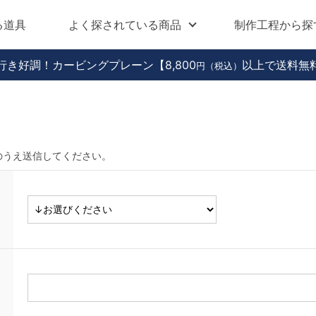
る道具
よく探されている商品
制作工程から探
行き好調！カービングプレーン
【8,800
以上で送料無
円（税込）
のうえ送信してください。