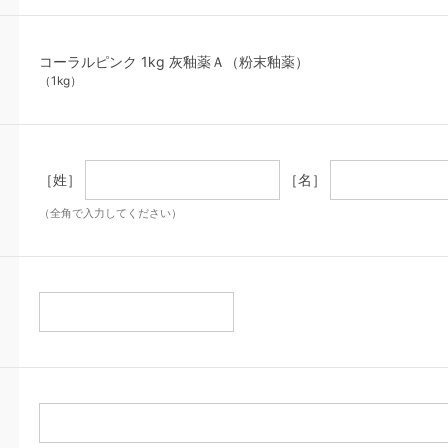
コーラルピンク 1kg 灰釉薬Ａ（粉末釉薬）
（1kg）
［姓］
［名］
（全角で入力してください）