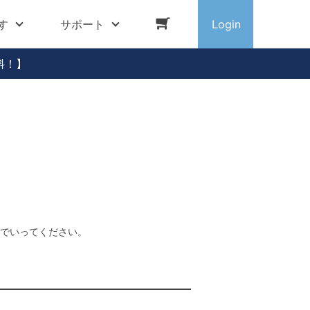
す
サポート
Login
料！】
でいってください。