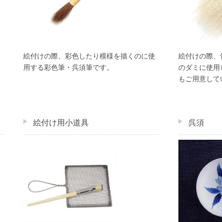
絵付けの際、彩色したり模様を描くのに使
絵付けの際、
用する彩色筆・呉須筆です。
のダミに使用
もご用意して
絵付け用小道具
呉須