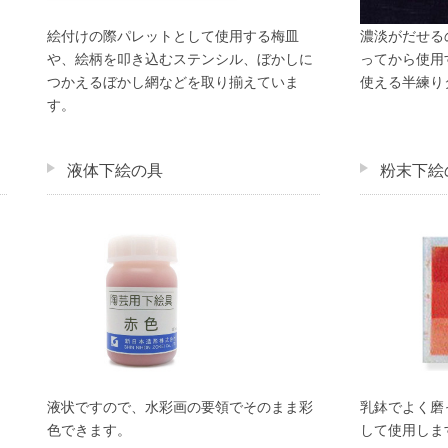
絵付けの際パレットとして使用する梅皿
濃淡がだせる
や、絵柄を叩き込むステンシル、ぼかしに
ってから使用
つかえるぼかし網などを取り揃えていま
使える半練り
す。
液体下絵の具
粉末下絵
液状ですので、水彩画の要領でそのまま彩
乳鉢でよく磨
色できます。
して使用しま