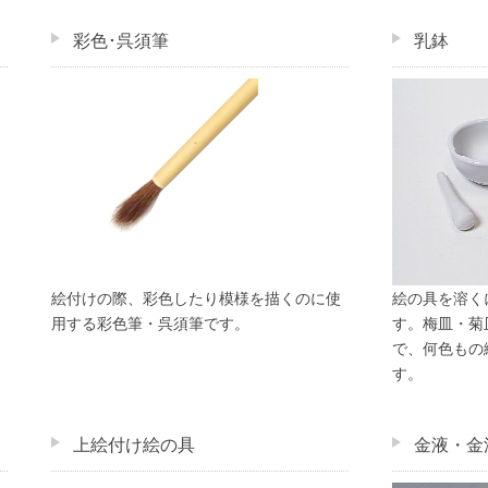
彩色･呉須筆
乳鉢
絵付けの際、彩色したり模様を描くのに使
絵の具を溶く
用する彩色筆・呉須筆です。
す。梅皿・菊
で、何色もの
す。
上絵付け絵の具
金液・金