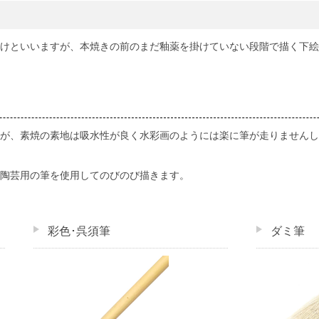
けといいますが、本焼きの前のまだ釉薬を掛けていない段階で描く下絵
が、素焼の素地は吸水性が良く水彩画のようには楽に筆が走りませんし
陶芸用の筆を使用してのびのび描きます。
彩色･呉須筆
ダミ筆