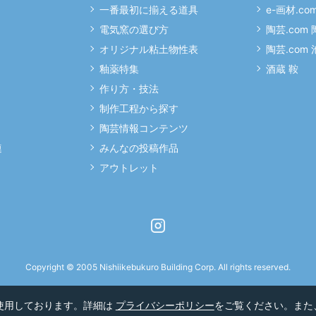
一番最初に揃える道具
e-画材.co
電気窯の選び方
陶芸.com
オリジナル粘土物性表
陶芸.com
釉薬特集
酒蔵 鞍
作り方・技法
制作工程から探す
陶芸情報コンテンツ
連
みんなの投稿作品
アウトレット
Instagram
Copyright © 2005 Nishiikebukuro Building Corp. All rights reserved.
を使用しております。詳細は
プライバシーポリシー
をご覧ください。また