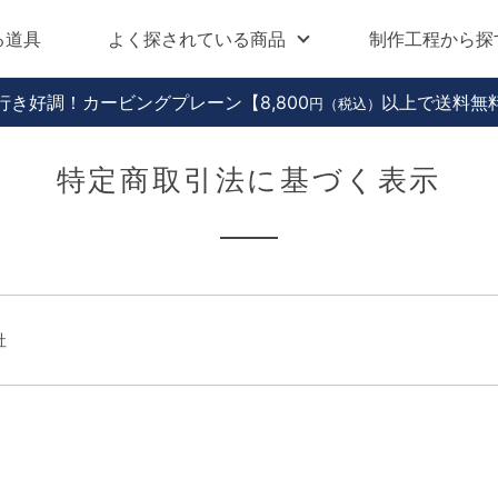
る道具
よく探されている商品
制作工程から探
行き好調！カービングプレーン
【8,800
以上で送料無
円（税込）
特定商取引法に基づく表示
社