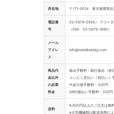
所在地
〒171-0014 東京都豊島
電話番
03-5979-3456／ フリーダ
号
（FAX 03-5979-1890）
メール
アドレ
info@nishiikebldg.com
ス
商品代
振込手数料：銀行振込（前
金以外
コンビニ支払い（前払い）手
の必要
代金引換手数料：330円
料金
GMO後払い手数料：330円
8,800円以上のご注文は無料
送料
※大型機械類は配送形態によ