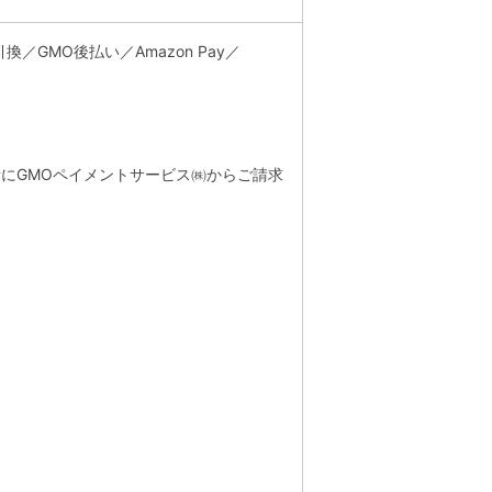
MO後払い／Amazon Pay／
所にGMOペイメントサービス㈱からご請求
。