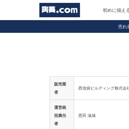
初めに揃え
売れ
販売業
西池袋ビルディング株式会
者
運営統
括責任
恩田 滋城
者