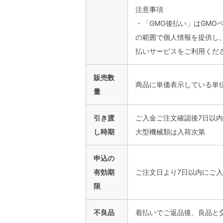
注意事項
・「GMO後払い」はGMO
の範囲で個人情報を提供し
払いサービスをご利用くだ
販売数
商品に単価表示している単
量
引き渡
ご入金ご注文確認後7日以
し時期
大型機械類は入荷次第
申込の
有効期
ご注文日より7日以内にご
限
不良品
着払いでご返品後、良品と