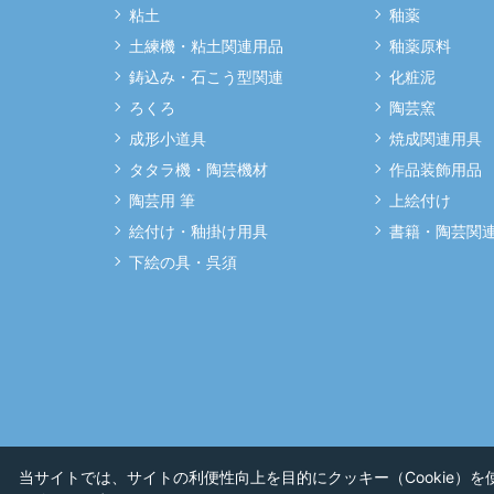
粘土
釉薬
土練機・粘土関連用品
釉薬原料
鋳込み・石こう型関連
化粧泥
ろくろ
陶芸窯
成形小道具
焼成関連用具
タタラ機・陶芸機材
作品装飾用品
陶芸用 筆
上絵付け
絵付け・釉掛け用具
書籍・陶芸関
下絵の具・呉須
当サイトでは、サイトの利便性向上を目的にクッキー（Cookie）