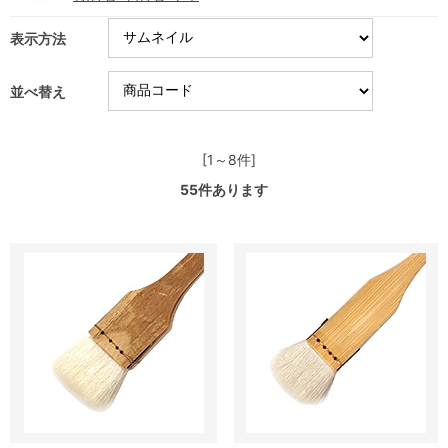
表示方法
並べ替え
[1～8件]
55
件あります