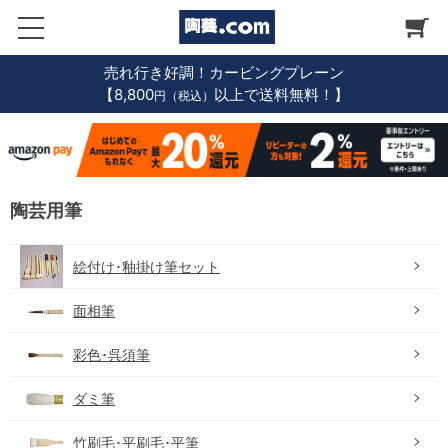
売れ行き好調！カービングプレーン
【8,800
以上で送料無料！】
円（税込）
陶芸用筆
絵付け･釉掛け筆セット
面相筆
彩色･呉須筆
ダミ筆
竹刷毛･平刷毛･平筆