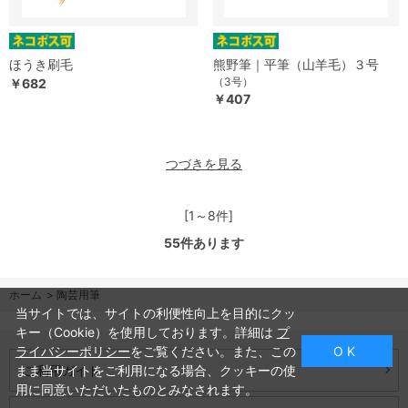
ほうき刷毛
熊野筆｜平筆（山羊毛）３号
（3号）
￥682
￥407
つづきを見る
[1～8件]
55
件あります
ホーム
>
陶芸用筆
当サイトでは、サイトの利便性向上を目的にクッ
キー（Cookie）を使用しております。詳細は
プ
ライバシーポリシー
をご覧ください。また、この
O K
ご利用ガイド
まま当サイトをご利用になる場合、クッキーの使
用に同意いただいたものとみなされます。