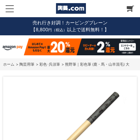
売れ行き好調！カービングプレーン
【8,800
以上で送料無料！】
円（税込）
ホーム
>
陶芸用筆
>
彩色･呉須筆
>
熊野筆｜彩色筆 (鹿・馬・山羊混毛) 大