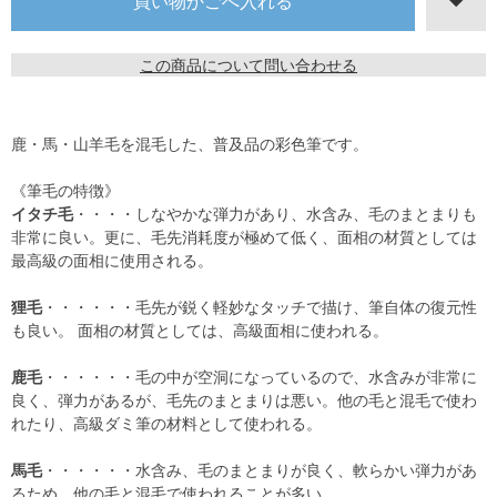
この商品について問い合わせる
鹿・馬・山羊毛を混毛した、普及品の彩色筆です。
《筆毛の特徴》
イタチ毛
・・・・しなやかな弾力があり、水含み、毛のまとまりも
非常に良い。更に、毛先消耗度が極めて低く、面相の材質としては
最高級の面相に使用される。
狸毛
・・・・・・毛先が鋭く軽妙なタッチで描け、筆自体の復元性
も良い。 面相の材質としては、高級面相に使われる。
鹿毛
・・・・・・毛の中が空洞になっているので、水含みが非常に
良く、弾力があるが、毛先のまとまりは悪い。他の毛と混毛で使わ
れたり、高級ダミ筆の材料として使われる。
馬毛
・・・・・・水含み、毛のまとまりが良く、軟らかい弾力があ
るため、他の毛と混毛で使われることが多い。