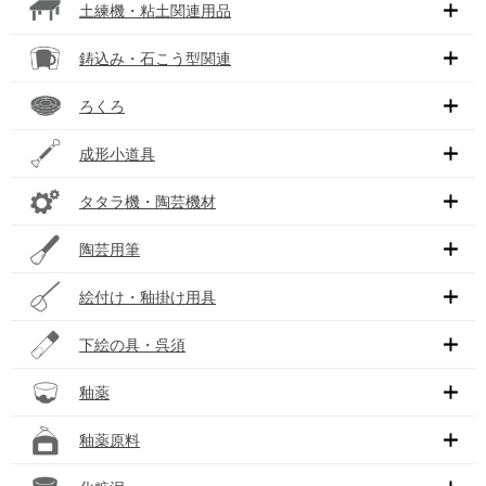
土練機・粘土関連用品
鋳込み・石こう型関連
ろくろ
成形小道具
タタラ機・陶芸機材
陶芸用筆
絵付け・釉掛け用具
下絵の具・呉須
釉薬
釉薬原料