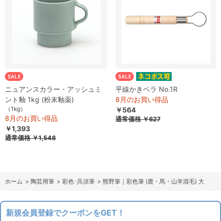
ニュアンスカラー・アッシュミ
平線かきベラ No.1R
ント釉 1kg (粉末釉薬)
8月のお買い得品
（1kg）
￥564
8月のお買い得品
通常価格
￥627
￥1,393
通常価格
￥1,548
ホーム
>
陶芸用筆
>
彩色･呉須筆
>
熊野筆｜彩色筆 (鹿・馬・山羊混毛) 大
新規会員登録でクーポンをGET！