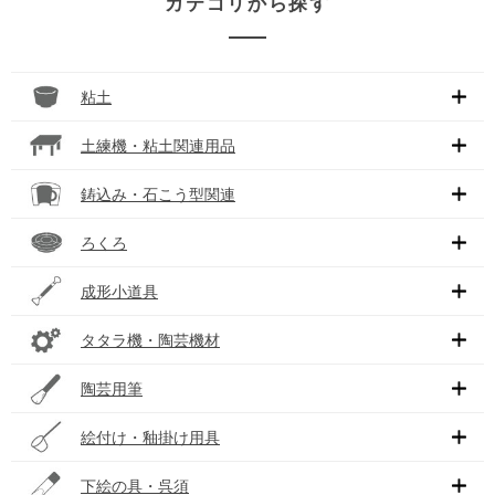
カテゴリから探す
粘土
土練機・粘土関連用品
鋳込み・石こう型関連
ろくろ
成形小道具
タタラ機・陶芸機材
陶芸用筆
絵付け・釉掛け用具
下絵の具・呉須