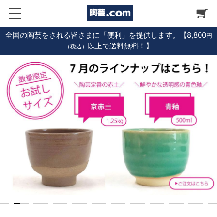
全国の陶芸をされる皆さまに「便利」を提供します。【8,800
円
以上で送料無料！】
（税込）
1
2
3
4
5
6
7
8
9
1