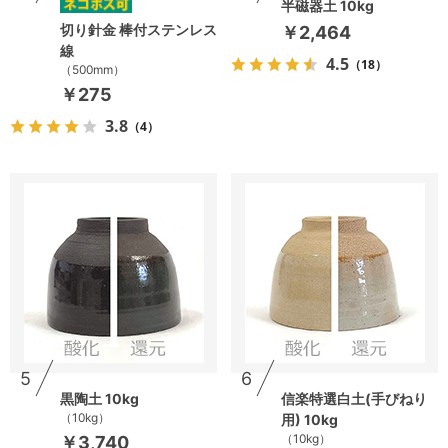
半磁器土 10kg
切り針金 棒付ステンレス
￥2,464
線
4.5
（18）
（500mm）
￥275
3.8
（4）
5
6
黒陶土 10kg
信楽特選白土(手びねり
（10kg）
用) 10kg
（10kg）
￥3,740