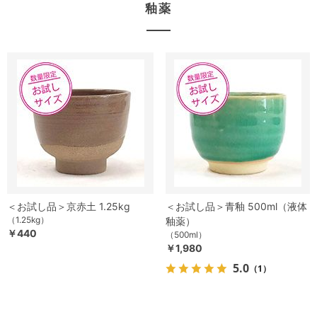
釉薬
＜お試し品＞京赤土 1.25kg
＜お試し品＞青釉 500ml（液体
（1.25kg）
釉薬）
￥440
（500ml）
￥1,980
5.0
（1）