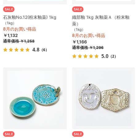
石灰釉No.12(粉末釉薬) 1kg
織部釉 1kg 灰釉薬Ａ（粉末釉
（1kg）
薬）
8月のお買い得品
（1kg）
￥1,132
8月のお買い得品
通常価格
￥1,258
￥1,166
通常価格
￥1,296
4.8
（6）
5.0
（2）