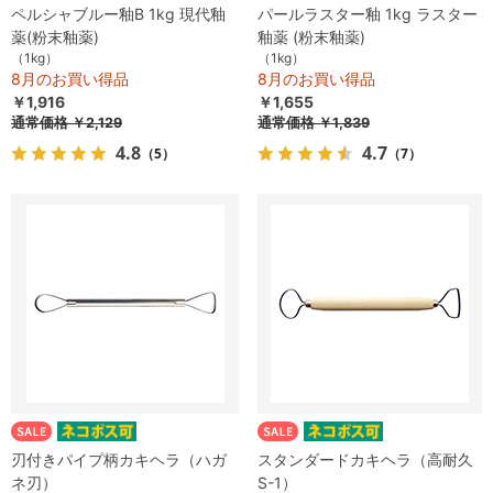
ペルシャブルー釉B 1kg 現代釉
パールラスター釉 1kg ラスター
薬(粉末釉薬)
釉薬 (粉末釉薬)
（1kg）
（1kg）
8月のお買い得品
8月のお買い得品
￥1,916
￥1,655
通常価格
￥2,129
通常価格
￥1,839
4.8
4.7
（5）
（7）
刃付きパイプ柄カキヘラ（ハガ
スタンダードカキヘラ（高耐久
ネ刃）
S-1）