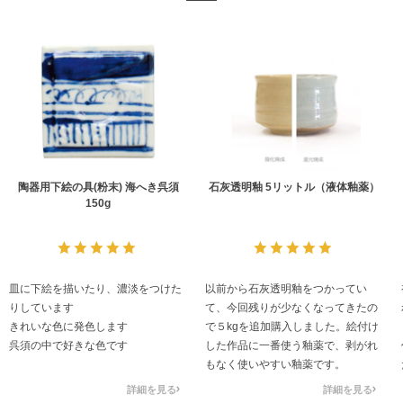
陶器用下絵の具(粉末) 海へき呉須
石灰透明釉 5リットル（液体釉薬）
150g
皿に下絵を描いたり、濃淡をつけた
以前から石灰透明釉をつかってい
りしています
て、今回残りが少なくなってきたの
きれいな色に発色します
で５kgを追加購入しました。絵付け
呉須の中で好きな色です
した作品に一番使う釉薬で、剥がれ
もなく使いやすい釉薬です。
詳細を見る
詳細を見る