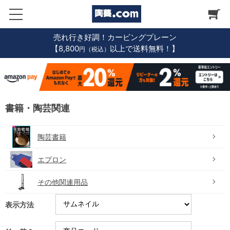
売れ行き好調！カービングプレーン
【8,800
以上で送料無料！】
円（税込）
書籍・陶芸関連
陶芸書籍
エプロン
その他関連用品
表示方法