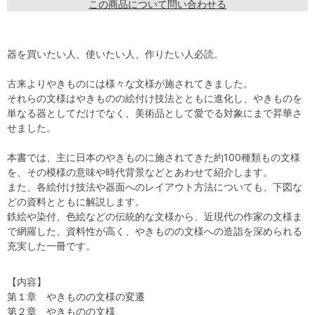
この商品について問い合わせる
器を買いたい人、使いたい人、作りたい人必読。
古来よりやきものには様々な文様が施されてきました。
それらの文様はやきものの絵付け技法とともに進化し、やきものを
単なる器としてだけでなく、美術品として愛でる対象にまで昇華さ
せました。
本書では、主に日本のやきものに施されてきた約100種類もの文様
を、その模様の意味や時代背景などとあわせて紹介します。
また、各絵付け技法や器面へのレイアウト方法についても、下図な
どの資料とともに解説します。
鉄絵や染付、色絵などの伝統的な文様から、近現代の作家の文様ま
で網羅した、資料性が高く、やきものの文様への造詣を深められる
充実した一冊です。
【内容】
第１章 やきものの文様の変遷
第２章 やきものの文様