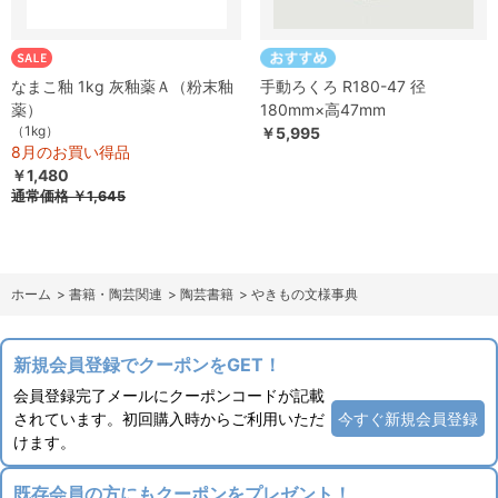
なまこ釉 1kg 灰釉薬Ａ（粉末釉
手動ろくろ R180-47 径
薬）
180mm×高47mm
（1kg）
￥5,995
8月のお買い得品
￥1,480
通常価格
￥1,645
ホーム
>
書籍・陶芸関連
>
陶芸書籍
>
やきもの文様事典
新規会員登録でクーポンをGET！
会員登録完了メールにクーポンコードが記載
されています。初回購入時からご利用いただ
今すぐ新規会員登録
けます。
既存会員の方にもクーポンをプレゼント！