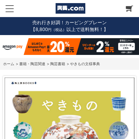
売れ行き好調！カービングプレーン
【8,800
以上で送料無料！】
円（税込）
ホーム
>
書籍・陶芸関連
>
陶芸書籍
>
やきもの文様事典