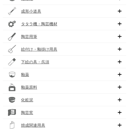
成形小道具
タタラ機・陶芸機材
陶芸用筆
絵付け・釉掛け用具
下絵の具・呉須
釉薬
釉薬原料
化粧泥
陶芸窯
焼成関連用具