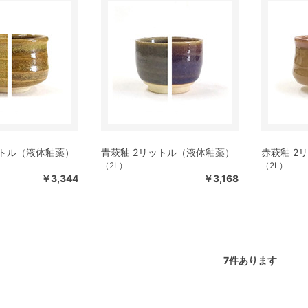
ットル（液体釉薬）
青萩釉 2リットル（液体釉薬）
赤萩釉 2
（2L）
（2L）
￥3,344
￥3,168
7
件あります