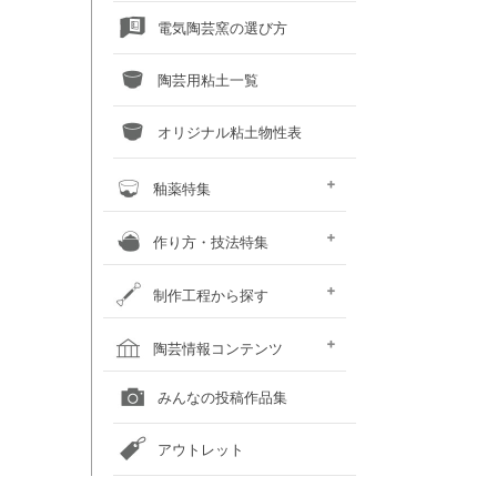
電気陶芸窯の選び方
陶芸用粘土一覧
オリジナル粘土物性表
釉薬特集
釉薬との上手な交際術
粘土×釉薬 色見本
釉薬重ね掛け色見本
液体釉薬・50音順で探す
液体釉薬・色で探す
粉末釉薬・50音順で探す
粉末釉薬・色で探す
作り方・技法特集
土瓶の作り方
蚊取り線香スタンド
化粧泥装飾技法
いろいろな装飾技法
鋳込み石こう型の手順
粘土に砂や石をブレンドしてみ
カボチャの小物入れ
おばけカボチャのランプ
お雛様のつくり方
制作工程から探す
よう
粘土を準備する
成形する
作品を乾燥させる
素焼をして作品を焼き締める
釉薬以外の化粧を施す
釉薬を掛ける
作品を本焼きする
焼成後の作品をメンテナンスす
陶芸窯をメンテナンスする
陶芸情報コンテンツ
る
全国の陶芸教室一覧
全国の美術館一覧
全国の画廊一覧
オンライン陶芸店一覧
みんなの投稿作品集
アウトレット