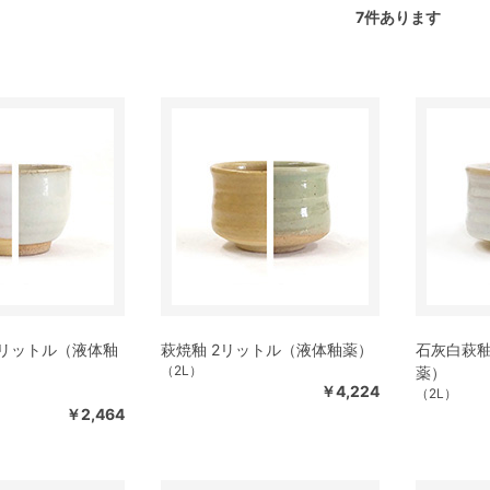
7
件あります
2リットル（液体釉
萩焼釉 2リットル（液体釉薬）
石灰白萩釉
（2L）
薬）
￥4,224
（2L）
￥2,464