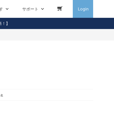
す
サポート
Login
料！】
品名