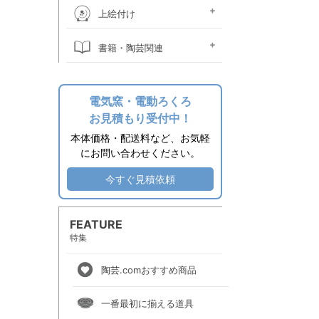
桐箱
ウコン布・立札
絵皿立て
照明器具関係
時計ムーブメント
焼酎カラン
掛け花金具
土瓶ツル
作品補修用品
上絵付け
上絵素材
上絵付け絵の具
上絵用転写紙
金液・金油・ラスター液
上絵付け小道具
上絵付け電気炉
上絵付け溶媒
書籍・陶芸関連
その他関連用品
エプロン
陶芸書籍
電気窯・電動ろくろ
お見積もり受付中！
本体価格・配送料など、お気軽
にお問い合わせください。
今すぐ見積依頼
FEATURE
特集
陶芸.comおすすめ商品
一番最初に揃える道具