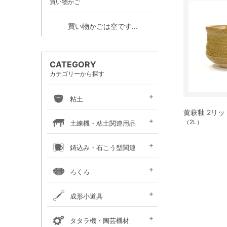
買い物かご
買い物かごは空です...
CATEGORY
カテゴリーから探す
粘土
黄萩釉 2リ
信楽系粘土
伝統系粘土
創作系粘土
カラー粘土
陶紙
道具土
練り込み絵の具
（2L）
土練機・粘土関連用品
常圧式土練機
真空式土練機
粘土板・粘土吸水板
粘土粉砕機
粘土練り台・作陶台
粘土貯蔵容器
粘土乾燥箱・棚
鋳込み・石こう型関連
鋳込み用原料
鋳込み用石膏型
鋳込み・石膏型用品
手押し用石膏型
ろくろ
手ろくろ
小型 電動ろくろ
大型 電動ろくろ
電動ろくろオプション
カメ板・芯出し用具
ろくろ作業台・椅子
成形小道具
タタラ板・たたき板・
内外パス・トンボ・
成形用具セット
かきベラ
カンナ
こて
ヘラ
粘土板・粘土吸水板
ポンス・型抜き
印花・装飾用道具
切り弓・鹿皮・土かきベラ
タタラ機・陶芸機材
延べ棒
トースカン