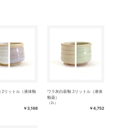
 2リットル（液体釉
ワラ灰白萩釉 2リットル（液体
釉薬）
（2L）
￥3,168
￥4,752