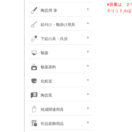
※容量は、２
ポットミル機
タタラ機
釉薬攪拌機
秤
ひも作り機
グラインダ・ハマすり機
陶芸用 筆
５リットルは
陶芸用筆セット
面相筆
彩色･呉須筆
ダミ筆
竹刷毛･平刷毛･平筆
絵付け・釉掛け用具
釉抜き剤
絵付け・釉掛けセット
絵付け用小道具
梅皿･重ね皿
スポイト･比重計
霧吹き
釉掛けハサミ･柄杓
釉薬攪拌機
上薬容器
釉はがし刷毛･スポンジ
乳鉢
ふるい
のり剤・溶媒剤
沈殿防止剤・解固剤
下絵の具・呉須
（撥水剤・マスキング）
下絵用転写紙
チューブ式下絵の具
液体下絵の具
粉末下絵の具
呉須
下絵具ワンストローク
盛り絵具
下絵用ペン・鉛筆
楽焼下絵具
素焼き素材
釉薬
天然灰 窯変釉薬
液体釉薬
粉末釉薬
基礎釉薬
カフェカラー
カレット（ガラス片）
楽焼釉薬 無鉛
釉薬原料
シリーズ（上級者向）
基礎原料類
釉薬着色剤 (金属類)
着色土石類
釉薬添加剤
木灰･ワラ灰
釉薬媒溶剤
化粧泥
（長石・珪石）
化粧泥 粉末
化粧泥 液体
陶芸窯
電気陶芸窯
石油陶芸窯
ガス陶芸窯
焼成関連用具
サヤ鉢・とち・
カーボン製棚板
ムライト製棚板
支柱・サイコロ
ゼーゲルコーン
陶芸用温度計・熱電対
窯・棚板補修用品
その他焼成小道具
作品装飾用品
アルミナ棒