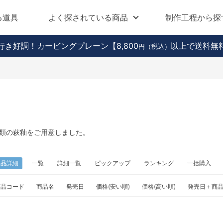
る道具
よく探されている商品
制作工程から探
行き好調！カービングプレーン
【8,800
以上で送料無
円（税込）
類の萩釉をご用意しました。
商品詳細
一覧
詳細一覧
ピックアップ
ランキング
一括購入
商品コード
商品名
発売日
価格(安い順)
価格(高い順)
発売日＋商