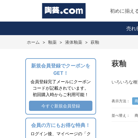
初めに揃え
売れ
ホーム
>
釉薬
>
液体釉薬
>
萩釉
萩釉
新規会員登録でクーポンを
GET！
会員登録完了メールにクーポン
いろいろな種
コードが記載されています。
初回購入時からご利用可能！
表示方法：
今すぐ新規会員登録
並べ替え：
会員の方にもお得な特典！
ログイン後、マイページの「ク