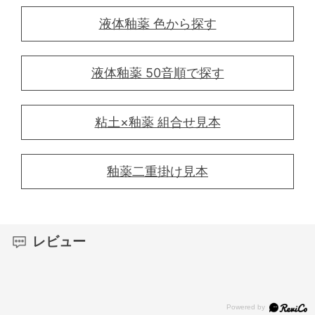
液体釉薬 色から探す
液体釉薬 50音順で探す
粘土×釉薬 組合せ見本
釉薬二重掛け見本
レビュー