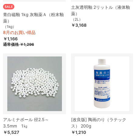
土灰透明釉 2リットル（液体釉
薬）
青白磁釉 1kg 灰釉薬Ａ（粉末釉
（2L）
薬）
￥3,168
（1kg）
8月のお買い得品
￥1,166
通常価格
￥1,296
アルミナボール 径2.5～
[改良版] 陶画のり（ラテック
3.5mm 1㎏
ス） 200g
￥5,527
￥1,210