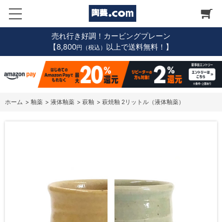
売れ行き好調！カービングプレーン
【8,800
以上で送料無料！】
円（税込）
ホーム
>
釉薬
>
液体釉薬
>
萩釉
>
萩焼釉 2リットル（液体釉薬）