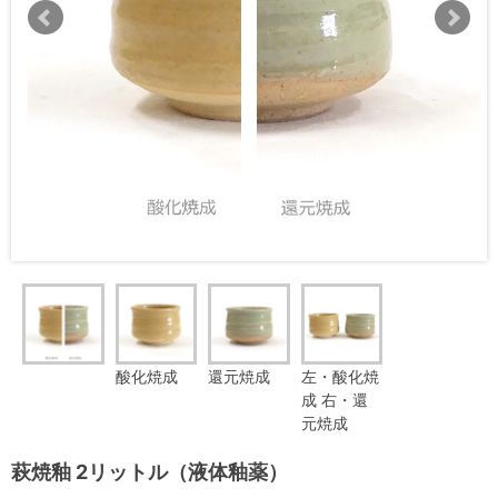
酸化焼成
還元焼成
左・酸化焼
成 右・還
元焼成
萩焼釉 2リットル（液体釉薬）