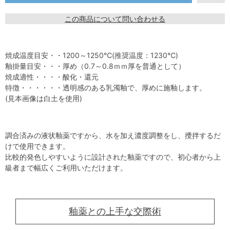
この商品について問い合わせる
焼成温度目安・・1200～1250℃(推奨温度：1230℃)
釉掛量目安・・・厚め（0.7～0.8ｍｍ厚を普通として）
焼成適性・・・・酸化・還元
特徴・・・・・・透明感のある乳濁釉で、厚めに施釉します。
(見本画像は白土を使用)
調合済みの液状釉薬ですから、水を加え濃度調整をし、攪拌するだ
けで使用できます。
比較的発色しやすいように設計された釉薬ですので、初心者から上
級者まで幅広くご利用いただけます。
釉薬との上手な交際術