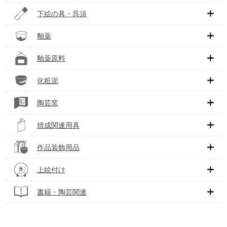
下絵の具・呉須
釉薬
釉薬原料
化粧泥
陶芸窯
焼成関連用具
作品装飾用品
上絵付け
書籍・陶芸関連