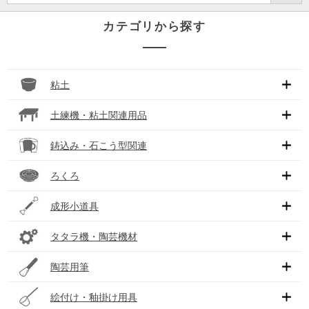
カテゴリから探す
粘土
土練機・粘土関連用品
鋳込み・石こう型関連
ろくろ
成形小道具
タタラ機・陶芸機材
陶芸用筆
絵付け・釉掛け用具