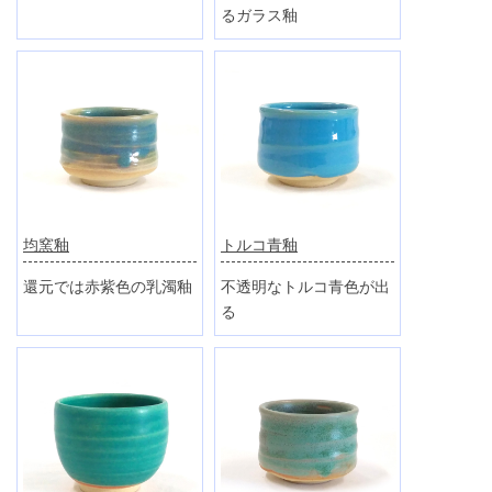
るガラス釉
均窯釉
トルコ青釉
還元では赤紫色の乳濁釉
不透明なトルコ青色が出
る