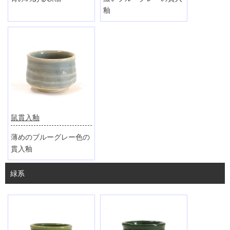
釉
鼠貫入釉
薄めのブルーグレー色の
貫入釉
緑系