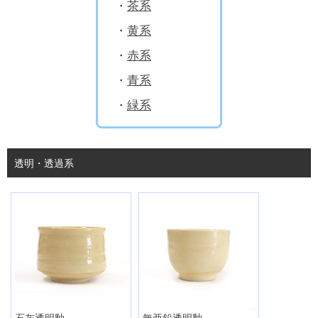
・
茶系
・
黄系
・
赤系
・
青系
・
緑系
透明・透過系
石灰透明釉
無亜鉛透明釉