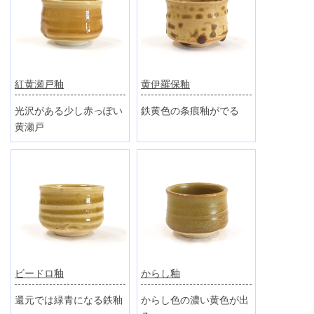
紅黄瀬戸釉
黄伊羅保釉
光沢がある少し赤っぽい
鉄黄色の条痕釉がでる
黄瀬戸
ビードロ釉
からし釉
還元では緑青になる鉄釉
からし色の濃い黄色が出