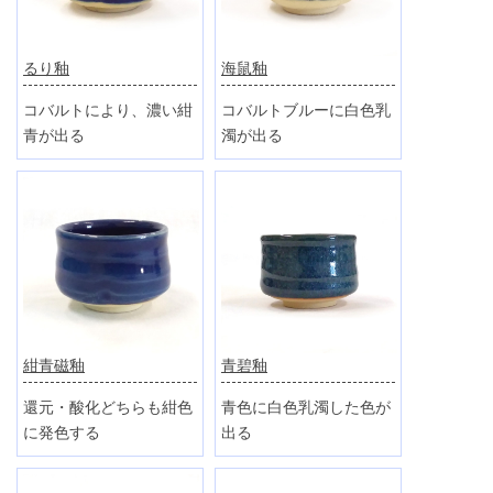
るり釉
海鼠釉
コバルトにより、濃い紺
コバルトブルーに白色乳
青が出る
濁が出る
紺青磁釉
青碧釉
還元・酸化どちらも紺色
青色に白色乳濁した色が
に発色する
出る