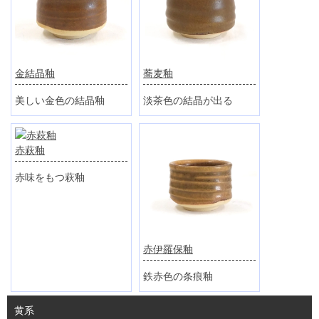
金結晶釉
蕎麦釉
美しい金色の結晶釉
淡茶色の結晶が出る
赤萩釉
赤味をもつ萩釉
赤伊羅保釉
鉄赤色の条痕釉
黄系