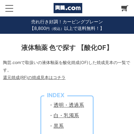
売れ行き好調！カービングプレーン
【8,800
以上で送料無料！】
円（税込）
液体釉薬 色で探す 【酸化OF】
陶芸.comで取扱いの液体釉薬を酸化焼成(OF)した焼成見本の一覧で
す。
還元焼成(RF)の焼成見本はコチラ
INDEX
・
透明・透過系
・
白・乳濁系
・
黒系