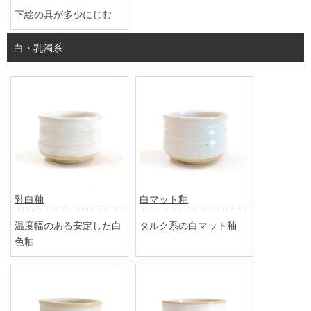
下絵の具が多少にじむ
白・乳濁系
乳白釉
白マット釉
温度幅のある安定した白
タルク系の白マット釉
色釉