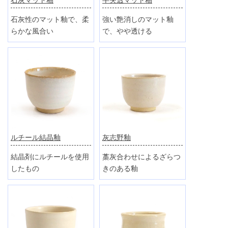
強い艶消しのマット釉
石灰性のマット釉で、柔
で、やや透ける
らかな風合い
ルチール結晶釉
灰志野釉
結晶剤にルチールを使用
藁灰合わせによるざらつ
したもの
きのある釉