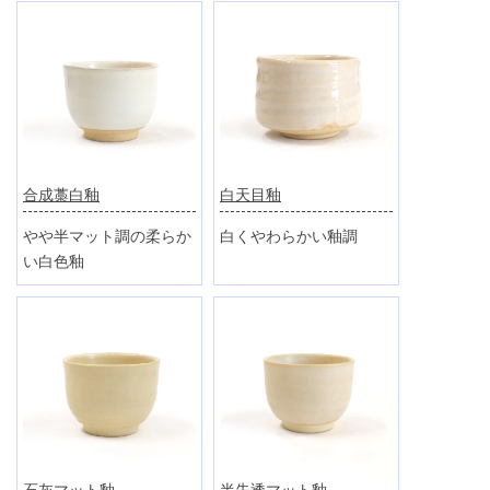
合成藁白釉
白天目釉
やや半マット調の柔らか
白くやわらかい釉調
い白色釉
半失透マット釉
石灰マット釉