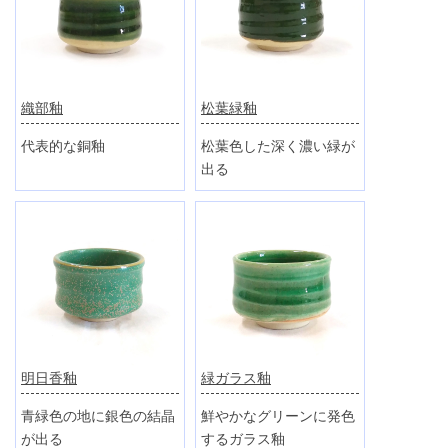
織部釉
松葉緑釉
代表的な銅釉
松葉色した深く濃い緑が
出る
明日香釉
緑ガラス釉
青緑色の地に銀色の結晶
鮮やかなグリーンに発色
が出る
するガラス釉