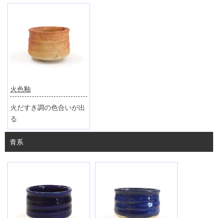
火色釉
火だすき調の色合いが出
る
青系