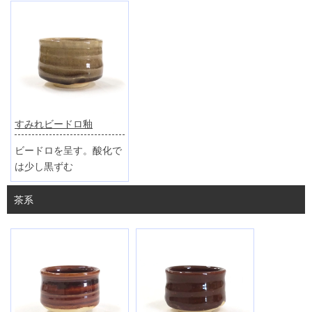
すみれビードロ釉
ビードロを呈す。酸化で
は少し黒ずむ
茶系