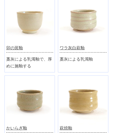
卯の斑釉
ワラ灰白萩釉
藁灰による乳濁釉で、厚
藁灰による乳濁釉
めに施釉する
かいらぎ釉
萩焼釉