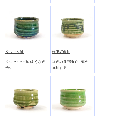
クジャク釉
緑伊羅保釉
クジャクの羽のような色
緑色の条痕釉で、薄めに
合い
施釉する