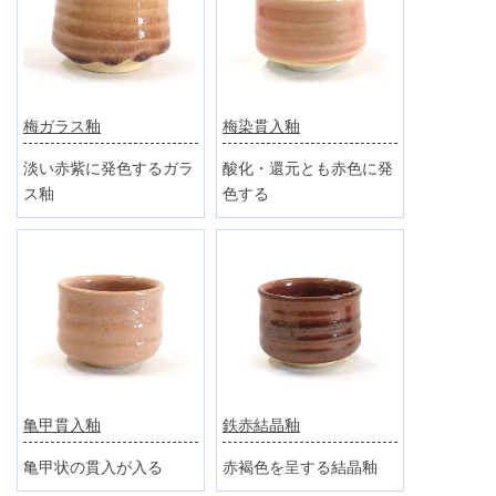
梅ガラス釉
梅染貫入釉
淡い赤紫に発色するガラ
酸化・還元とも赤色に発
ス釉
色する
亀甲貫入釉
鉄赤結晶釉
亀甲状の貫入が入る
赤褐色を呈する結晶釉