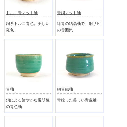
トルコ青マット釉
青銅マット釉
銅系トルコ青色。美しい
緑青の結晶釉で、銅サビ
発色
の雰囲気
青釉
銅青磁釉
銅による鮮やかな透明性
青緑した美しい青磁釉
の青色釉