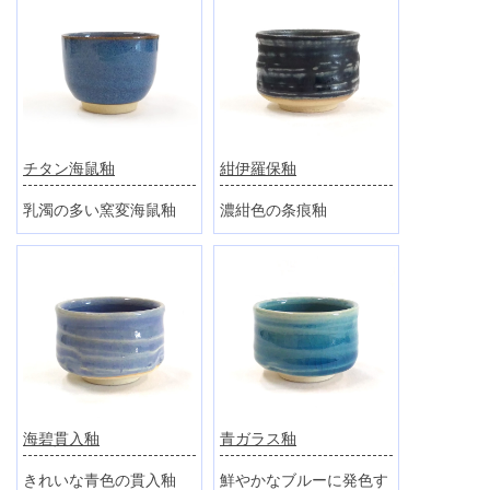
チタン海鼠釉
紺伊羅保釉
乳濁の多い窯変海鼠釉
濃紺色の条痕釉
海碧貫入釉
青ガラス釉
きれいな青色の貫入釉
鮮やかなブルーに発色す