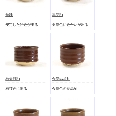
飴釉
黒茶釉
安定した飴色が出る
栗茶色に色合いが出る
柿天目釉
金茶結晶釉
柿茶色に出る
金茶色の結晶釉