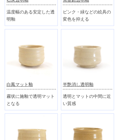
温度幅のある安定した透
ピンク・緑などの絵具の
明釉
変色を抑える
半艶消し透明釉
白鳳マット釉
透明とマットの中間に近
霧状に施釉で透明マット
い質感
となる