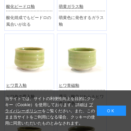
酸化ビードロ釉
萌黄ガラス釉
酸化焼成でもビードロの
萌黄色に発色するガラス
風合いが出る
釉
ヒワ貫入釉
ヒワ青磁釉
ヒワ色の貫入釉
還元・酸化どちらもヒワ
当サイトでは、サイトの利便性向上を目的にクッ
色に発色する
キー（Cookie）を使用しております。詳細は
プ
ライバシーポリシー
をご覧ください。また、この
O K
まま当サイトをご利用になる場合、クッキーの使
用に同意いただいたものとみなされます。