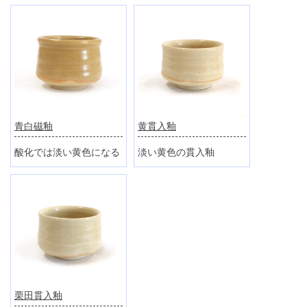
青白磁釉
黄貫入釉
酸化では淡い黄色になる
淡い黄色の貫入釉
栗田貫入釉