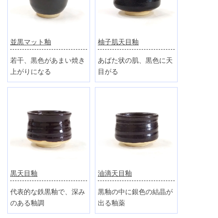
並黒マット釉
柚子肌天目釉
若干、黒色があまい焼き
あばた状の肌、黒色に天
上がりになる
目がる
黒天目釉
油滴天目釉
代表的な鉄黒釉で、深み
黒釉の中に銀色の結晶が
のある釉調
出る釉薬