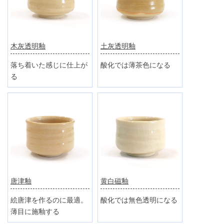
木灰透明釉
土灰透明釉
落ち着いた感じに仕上が
酸化では薄茶色になる
る
唐津釉
黄白磁釉
絵唐津を作るのに最適。
酸化では無色透明になる
薄目に施釉する