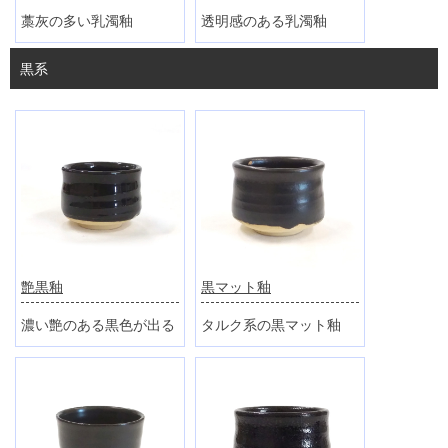
藁灰の多い乳濁釉
透明感のある乳濁釉
黒系
艶黒釉
黒マット釉
濃い艶のある黒色が出る
タルク系の黒マット釉