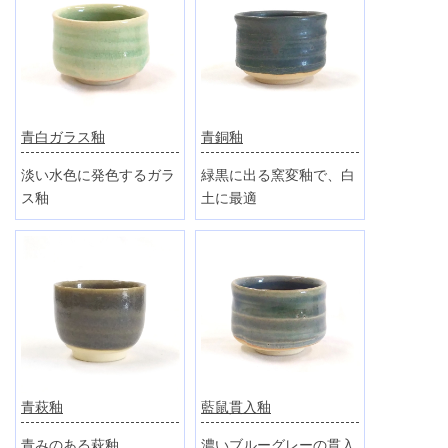
青白ガラス釉
青銅釉
淡い水色に発色するガラ
緑黒に出る窯変釉で、白
ス釉
土に最適
青萩釉
藍鼠貫入釉
青みのある萩釉
濃いブルーグレーの貫入