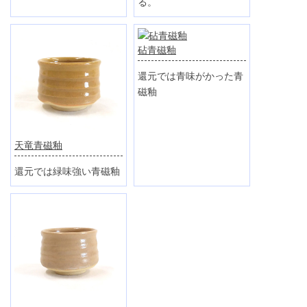
る。
砧青磁釉
還元では青味がかった青
磁釉
天竜青磁釉
還元では緑味強い青磁釉