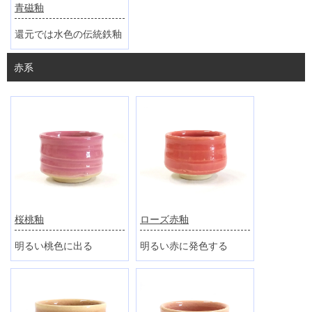
青磁釉
還元では水色の伝統鉄釉
赤系
桜桃釉
ローズ赤釉
明るい桃色に出る
明るい赤に発色する