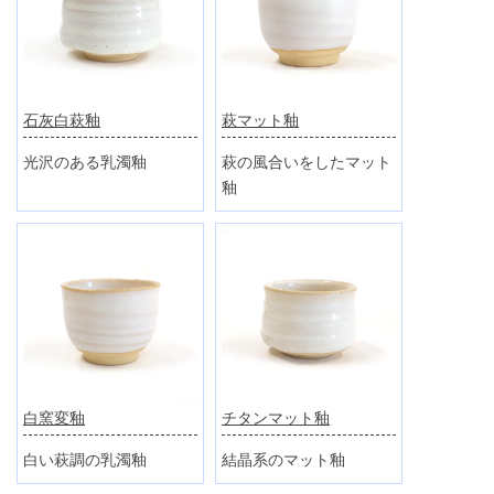
萩マット釉
石灰白萩釉
萩の風合いをしたマット
光沢のある乳濁釉
釉
白窯変釉
チタンマット釉
白い萩調の乳濁釉
結晶系のマット釉