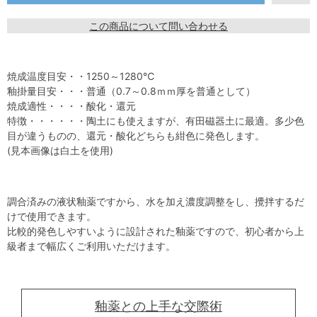
この商品について問い合わせる
焼成温度目安・・1250～1280℃
釉掛量目安・・・普通（0.7～0.8ｍｍ厚を普通として）
焼成適性・・・・酸化・還元
特徴・・・・・・陶土にも使えますが、有田磁器土に最適。多少色
目が違うものの、還元・酸化どちらも紺色に発色します。
(見本画像は白土を使用)
調合済みの液状釉薬ですから、水を加え濃度調整をし、攪拌するだ
けで使用できます。
比較的発色しやすいように設計された釉薬ですので、初心者から上
級者まで幅広くご利用いただけます。
釉薬との上手な交際術