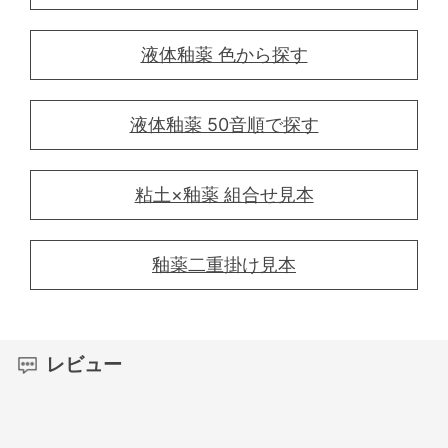
液体釉薬 色から探す
液体釉薬 50音順で探す
粘土×釉薬 組合せ見本
釉薬二重掛け見本
レビュー