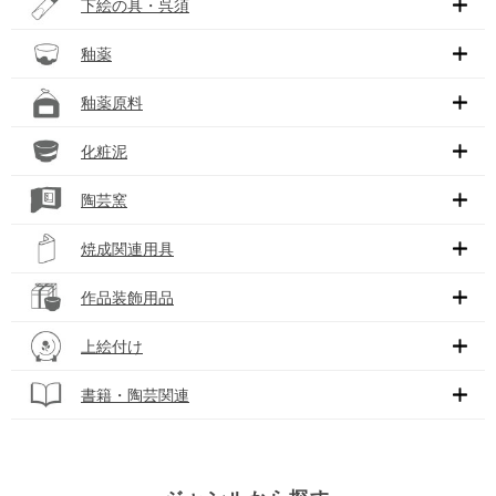
下絵の具・呉須
釉薬
釉薬原料
化粧泥
陶芸窯
焼成関連用具
作品装飾用品
上絵付け
書籍・陶芸関連