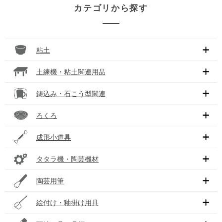
カテゴリから探す
粘土
土練機・粘土関連用品
鋳込み・石こう型関連
ろくろ
成形小道具
タタラ機・陶芸機材
陶芸用筆
絵付け・釉掛け用具