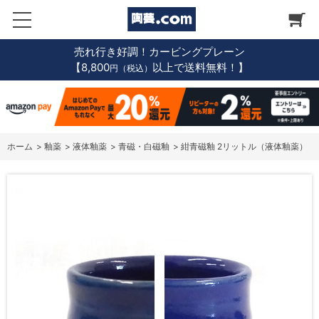
売れ行き好調！カービングプレーン
【8,800
以上で送料無料！】
円（税込）
ホーム
>
釉薬
>
液体釉薬
>
青磁・白磁釉
>
紺青磁釉 2リットル（液体釉薬）