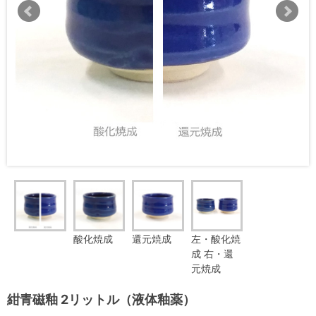
酸化焼成
還元焼成
左・酸化焼
成 右・還
元焼成
紺青磁釉 2リットル（液体釉薬）