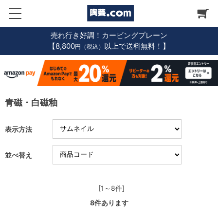
売れ行き好調！カービングプレーン
【8,800
以上で送料無料！】
円（税込）
青磁・白磁釉
表示方法
並べ替え
[1～8件]
8
件あります