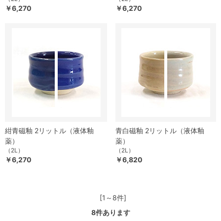
￥6,270
￥6,270
紺青磁釉 2リットル（液体釉
青白磁釉 2リットル（液体釉
薬）
薬）
（2L）
（2L）
￥6,270
￥6,820
[1～8件]
8
件あります