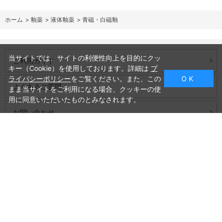
ホーム
>
釉薬
>
液体釉薬
>
青磁・白磁釉
当サイトでは、サイトの利便性向上を目的にクッ
ご利用ガイド
キー（Cookie）を使用しております。詳細は
プ
ライバシーポリシー
をご覧ください。また、この
O K
よくあるご質問
まま当サイトをご利用になる場合、クッキーの使
用に同意いただいたものとみなされます。
お問い合わせ
会社概要
プライバシーポリシー
特定商取引法に基づく表記