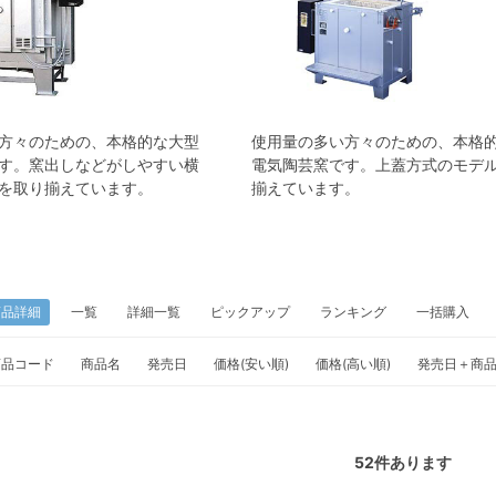
方々のための、本格的な大型
使用量の多い方々のための、本格
す。窯出しなどがしやすい横
電気陶芸窯です。上蓋方式のモデ
を取り揃えています。
揃えています。
商品詳細
一覧
詳細一覧
ピックアップ
ランキング
一括購入
商品コード
商品名
発売日
価格(安い順)
価格(高い順)
発売日＋商
52
件あります