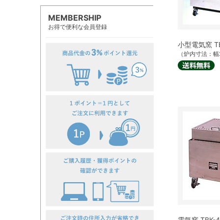
MEMBERSHIP
お得で便利な会員登録
小型電気窯 TB
（炉内寸法：幅2
電気窯 TBK-