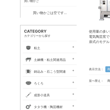
買い物かご
買い物かごは空です...
CATEGORY
使用量の多い
カテゴリーから探す
電気陶芸窯で
扉式のモデル
粘土
信楽系粘土
伝統系粘土
創作系粘土
カラー粘土
陶紙
道具土
練り込み絵の具
土練機・粘土関連用品
表示方法：
常圧式土練機
真空式土練機
粘土板・粘土吸水板
粘土粉砕機
粘土練り台・作陶台
粘土貯蔵容器
粘土乾燥箱・棚
鋳込み・石こう型関連
並べ替え：
鋳込み用原料
鋳込み用石膏型
鋳込み・石膏型用品
手押し用石膏型
ろくろ
手ろくろ
小型 電動ろくろ
大型 電動ろくろ
電動ろくろオプション
カメ板・芯出し用具
ろくろ作業台・椅子
成形小道具
タタラ板・たたき板・
内外パス・トンボ・
成形用具セット
かきベラ
カンナ
こて
ヘラ
粘土板・粘土吸水板
ポンス・型抜き
印花・装飾用道具
切り弓・鹿皮・土かきベラ
タタラ機・陶芸機材
延べ棒
トースカン