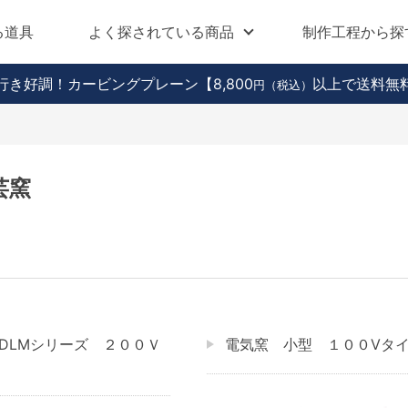
る道具
よく探されている商品
制作工程から探
行き好調！カービングプレーン
【8,800
以上で送料無
円（税込）
芸窯
DLMシリーズ ２００Ｖ
電気窯 小型 １００Vタ