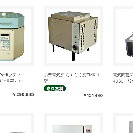
etitプティ
小型電気窯 らくらく窯TMK-１
電気陶芸窯 
4×高20ｃｍ）
型
4030 
￥290,945
￥121,440