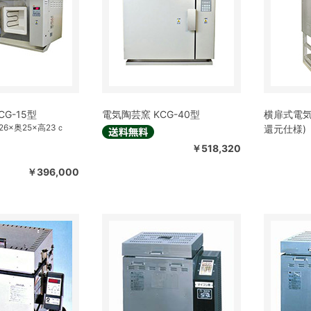
G-15型
電気陶芸窯 KCG-40型
横扉式電気
6×奥25×高23ｃ
還元仕様)
￥518,320
￥396,000