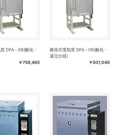
窯 DFA－06(酸化・
横扉式電気窯 DFA－08(酸化・
還元仕様)
￥756,465
￥931,040