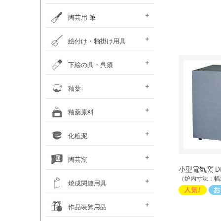
ポットミル機
タタラ機
釉薬攪拌機
秤
ひも作り機
グラインダ・ハマすり機
陶芸用 筆
陶芸用筆セット
面相筆
彩色･呉須筆
ダミ筆
竹刷毛･平刷毛･平筆
絵付け・釉掛け用具
釉抜き剤
絵付け・釉掛けセット
絵付け用小道具
梅皿･重ね皿
スポイト･比重計
霧吹き
釉掛けハサミ･柄杓
釉薬攪拌機
上薬容器
釉はがし刷毛･スポンジ
乳鉢
ふるい
のり剤・溶媒剤
沈殿防止剤・解固剤
下絵の具・呉須
（撥水剤・マスキング）
下絵用転写紙
チューブ式下絵の具
液体下絵の具
粉末下絵の具
呉須
下絵具ワンストローク
盛り絵具
下絵用ペン・鉛筆
楽焼下絵具
素焼き素材
釉薬
天然灰 窯変釉薬
液体釉薬
粉末釉薬
基礎釉薬
カフェカラー
カレット（ガラス片）
楽焼釉薬 無鉛
釉薬原料
シリーズ（上級者向）
基礎原料類
釉薬着色剤 (金属類)
着色土石類
釉薬添加剤
木灰･ワラ灰
釉薬媒溶剤
化粧泥
（長石・珪石）
化粧泥 粉末
化粧泥 液体
陶芸窯
小型電気窯 DM
（炉内寸法：幅2
電気陶芸窯
石油陶芸窯
ガス陶芸窯
焼成関連用具
サヤ鉢・とち・
カーボン製棚板
ムライト製棚板
支柱・サイコロ
ゼーゲルコーン
陶芸用温度計・熱電対
窯・棚板補修用品
その他焼成小道具
作品装飾用品
アルミナ棒