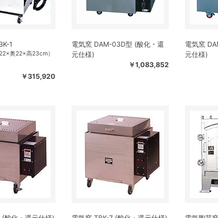
K-1
電気窯 DAM-03D型 (酸化・還
電気窯 DA
2×奥22×高23cm）
元仕様)
元仕様)
￥1,083,852
￥315,920
4 (酸化・還元仕様)
電気窯 TBK-7 (酸化・還元仕様)
電気陶芸窯 