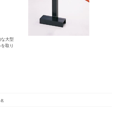
的な大型
ルを取り
品名