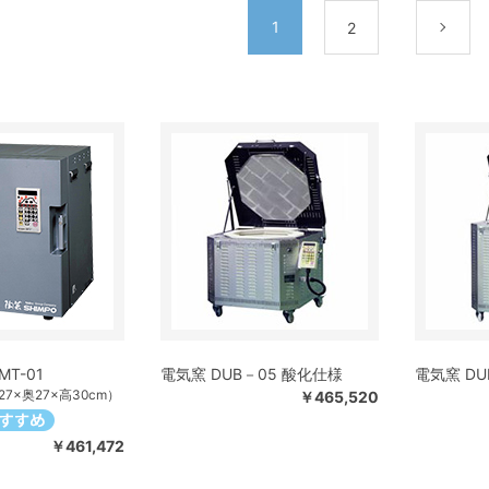
1
2
次
T-01
電気窯 DUB－05 酸化仕様
電気窯 DU
7×奥27×高30cm）
￥465,520
￥461,472