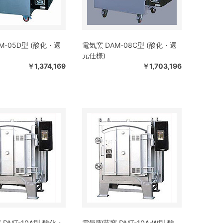
M-05D型 (酸化・還
電気窯 DAM-08C型 (酸化・還
元仕様)
￥1,374,169
￥1,703,196
DMT-10A型 酸化・
電気陶芸窯 DMT-10A-W型 酸