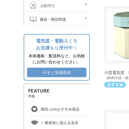
桐箱
ウコン布・立札
絵皿立て
照明器具関係
時計ムーブメント
焼酎カラン
掛け花金具
土瓶ツル
作品補修用品
上絵付け
上絵素材
上絵付け絵の具
上絵用転写紙
金液・金油・ラスター液
上絵付け小道具
上絵付け電気炉
上絵付け溶媒
書籍・陶芸関連
その他関連用品
エプロン
陶芸書籍
電気窯・電動ろくろ
お見積もり受付中！
本体価格・配送料など、お気軽
にお問い合わせください。
今すぐ見積依頼
小型電気窯 P
（炉内寸法：径2
FEATURE
特集
陶芸.comおすすめ商品
一番最初に揃える道具