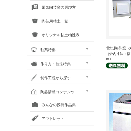
電気陶芸窯の選び方
陶芸用粘土一覧
オリジナル粘土物性表
電気陶芸窯 KC
釉薬特集
（炉内寸法：幅2
ｍ）
釉薬との上手な交際術
粘土×釉薬 色見本
釉薬重ね掛け色見本
液体釉薬・50音順で探す
液体釉薬・色で探す
粉末釉薬・50音順で探す
粉末釉薬・色で探す
作り方・技法特集
土瓶の作り方
蚊取り線香スタンド
化粧泥装飾技法
いろいろな装飾技法
鋳込み石こう型の手順
粘土に砂や石をブレンドしてみ
カボチャの小物入れ
おばけカボチャのランプ
お雛様のつくり方
制作工程から探す
よう
粘土を準備する
成形する
作品を乾燥させる
素焼をして作品を焼き締める
釉薬以外の化粧を施す
釉薬を掛ける
作品を本焼きする
焼成後の作品をメンテナンスす
陶芸窯をメンテナンスする
陶芸情報コンテンツ
る
全国の陶芸教室一覧
全国の美術館一覧
全国の画廊一覧
オンライン陶芸店一覧
みんなの投稿作品集
アウトレット