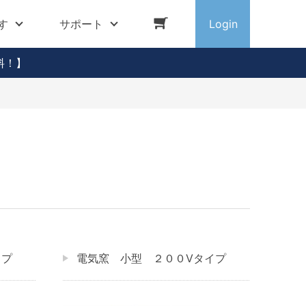
す
サポート
Login
料！】
イプ
電気窯 小型 ２００Vタイプ