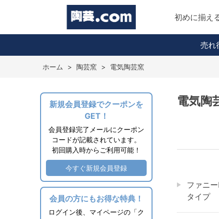
初めに揃え
売れ
ホーム
>
陶芸窯
>
電気陶芸窯
電気陶
新規会員登録でクーポンを
GET！
会員登録完了メールにクーポン
コードが記載されています。
初回購入時からご利用可能！
今すぐ新規会員登録
ファニー
タイプ
会員の方にもお得な特典！
ログイン後、マイページの「ク