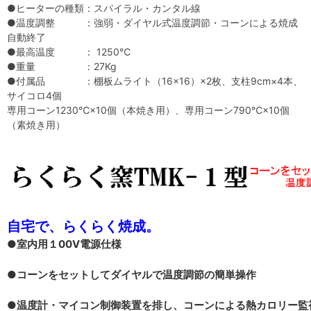
●ヒーターの種類：スパイラル・カンタル線
●温度調整 ：強弱・ダイヤル式温度調節・コーンによる焼成
自動終了
●最高温度 ： 1250℃
●重量 ：27Kg
●付属品 ：棚板ムライト（16×16）×2枚、支柱9cm×4本、
サイコロ4個
専用コーン1230℃×10個（本焼き用）、専用コーン790℃×10個
（素焼き用）
自宅で、らくらく焼成。
●
室内用１00V電源仕様
●
コーンをセットしてダイヤルで温度調節の簡単操作
●
温度計・マイコン制御装置を排し、コーンによる熱カロリー監