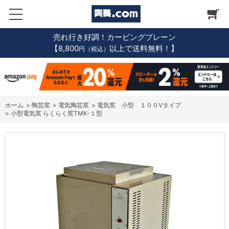
売れ行き好調！カービングプレーン
【8,800
以上で送料無料！】
円（税込）
ホーム
>
陶芸窯
>
電気陶芸窯
>
電気窯 小型 １００Vタイプ
>
小型電気窯 らくらく窯TMK-１型