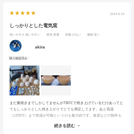
2023.8.15
しっかりとした電気窯
使いやすさ
:使いやすい
発色
:普通
容量
:少ない
価格
:安い
akira
まだ素焼きまでしかしてませんが790℃で焼き上げているだけあってと
てもしっかりとした焼き上がりでとても満足してます。あと高温
（1250℃）まで焼成が可能というのも魅力的です。食器などの制作も
できるので助かります。金額が少し安かったのですが本当にマイコン
続きを読む
や温度計がが付いてないだけで高額な電気窯とたいして変わりがない