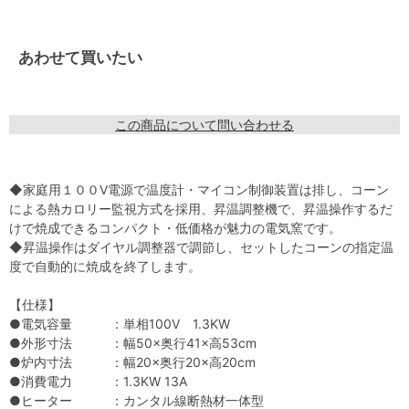
あわせて買いたい
この商品について問い合わせる
◆家庭用１００V電源で温度計・マイコン制御装置は排し、コーン
による熱カロリー監視方式を採用、昇温調整機で、昇温操作するだ
けで焼成できるコンパクト・低価格が魅力の電気窯です。
◆昇温操作はダイヤル調整器で調節し、セットしたコーンの指定温
度で自動的に焼成を終了します。
【仕様】
●電気容量 ：単相100V 1.3KW
●外形寸法 ：幅50×奥行41×高53cm
●炉内寸法 ：幅20×奥行20×高20cm
●消費電力 ：1.3KW 13A
●ヒーター ：カンタル線断熱材一体型