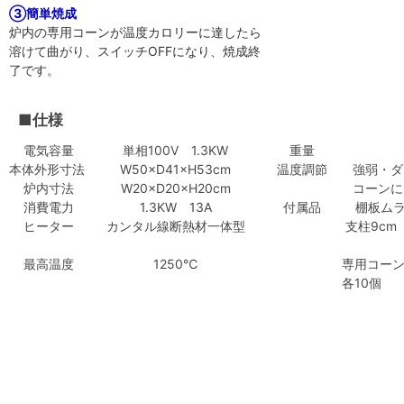
③簡単焼成
炉内の専用コーンが温度カロリーに達したら
溶けて曲がり、スイッチOFFになり、焼成終
了です。
■仕様
電気容量
単相100V 1.3KW
重量
本体外形寸法
W50×D41×H53cm
温度調節
強弱・ダ
炉内寸法
W20×D20×H20cm
コーンに
消費電力
1.3KW 13A
付属品
棚板ムラ
ヒーター
カンタル線断熱材一体型
支柱9c
最高温度
1250℃
専用コーン
各10個