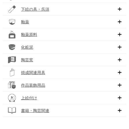
下絵の具・呉須
釉薬
釉薬原料
化粧泥
陶芸窯
焼成関連用具
作品装飾用品
上絵付け
書籍・陶芸関連