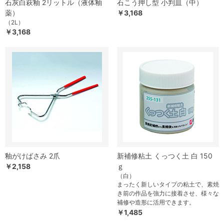
石灰白萩釉 2リットル（液体釉
石こう押し型 小判皿（中）
薬）
￥3,168
（2L）
￥3,168
釉がけばさみ 2爪
新補修粘土 くっつく土 白 150
￥2,158
ｇ
（白）
まったく新しいタイプの粘土で、素焼
き前の作品を強力に接着させ、様々な
補修や造形に活用できます。
￥1,485