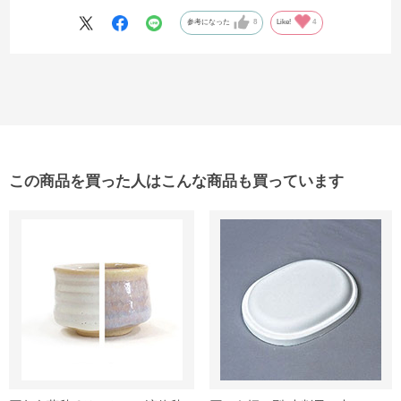
ように思います。以前通っていた陶芸教室の電気窯の焼成後と何ら変
わりがありません。本焼き焼成も楽しみです。
参考になった
8
Like!
4
この商品を買った人はこんな商品も買っています