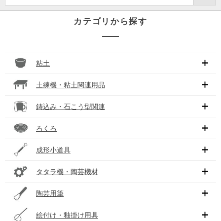
カテゴリから探す
粘土
土練機・粘土関連用品
鋳込み・石こう型関連
ろくろ
成形小道具
タタラ機・陶芸機材
陶芸用筆
絵付け・釉掛け用具