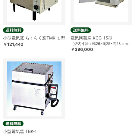
小型電気窯 らくらく窯TMK-１型
電気陶芸窯 KCG-15型
（炉内寸法：幅26×奥25×高23ｃｍ）
￥121,440
￥396,000
小型電気窯 TBK-1