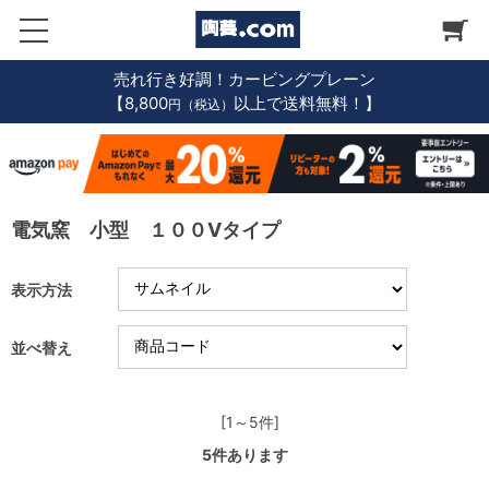
売れ行き好調！カービングプレーン
【8,800
以上で送料無料！】
円（税込）
電気窯 小型 １００Vタイプ
表示方法
並べ替え
[1～5件]
5
件あります