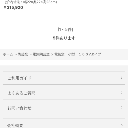
（炉内寸法：幅22×奥22×高23cm）
￥315,920
[1～5件]
5
件あります
ホーム
>
陶芸窯
>
電気陶芸窯
>
電気窯 小型 １００Vタイプ
ご利用ガイド
よくあるご質問
お問い合わせ
会社概要