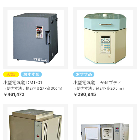
小型電気窯 DMT-01
小型電気窯 Petitプティ
（炉内寸法：幅27×奥27×高30cm）
（炉内寸法：径24×高20ｃｍ）
￥461,472
￥290,945