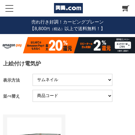
売れ行き好調！カービングプレーン
【8,800
以上で送料無料！】
円（税込）
上絵付け電気炉
表示方法
並べ替え