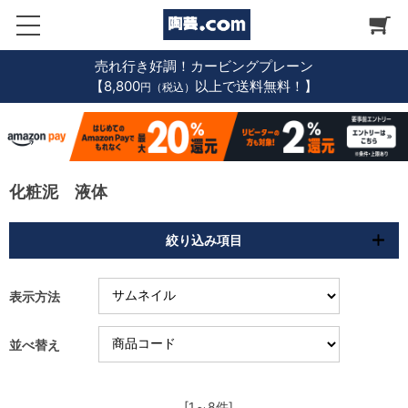
売れ行き好調！カービングプレーン
【8,800
以上で送料無料！】
円（税込）
化粧泥 液体
絞り込み項目
表示方法
並べ替え
[1～8件]