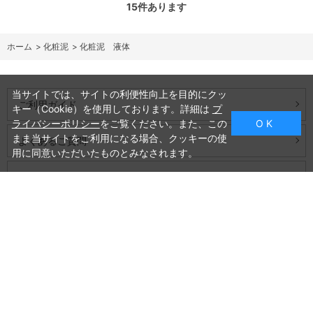
15
件あります
ホーム
>
化粧泥
>
化粧泥 液体
当サイトでは、サイトの利便性向上を目的にクッ
ご利用ガイド
キー（Cookie）を使用しております。詳細は
プ
ライバシーポリシー
をご覧ください。また、この
O K
まま当サイトをご利用になる場合、クッキーの使
よくあるご質問
用に同意いただいたものとみなされます。
お問い合わせ
会社概要
プライバシーポリシー
特定商取引法に基づく表記