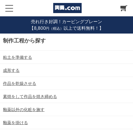
売れ行き好調！カービングプレーン
【8,800
以上で送料無料！】
円（税込）
制作工程から探す
粘土を準備する
成形する
作品を乾燥させる
素焼をして作品を焼き締める
釉薬以外の化粧を施す
釉薬を掛ける