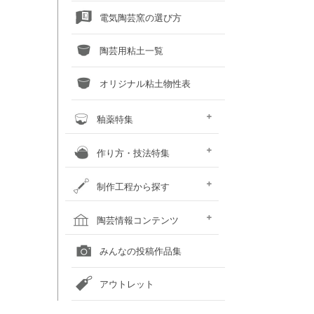
電気陶芸窯の選び方
陶芸用粘土一覧
オリジナル粘土物性表
釉薬特集
釉薬との上手な交際術
粘土×釉薬 色見本
釉薬重ね掛け色見本
液体釉薬・50音順で探す
液体釉薬・色で探す
粉末釉薬・50音順で探す
粉末釉薬・色で探す
作り方・技法特集
土瓶の作り方
蚊取り線香スタンド
化粧泥装飾技法
いろいろな装飾技法
鋳込み石こう型の手順
粘土に砂や石をブレンドしてみ
カボチャの小物入れ
おばけカボチャのランプ
お雛様のつくり方
制作工程から探す
よう
粘土を準備する
成形する
作品を乾燥させる
素焼をして作品を焼き締める
釉薬以外の化粧を施す
釉薬を掛ける
作品を本焼きする
焼成後の作品をメンテナンスす
陶芸窯をメンテナンスする
陶芸情報コンテンツ
る
全国の陶芸教室一覧
全国の美術館一覧
全国の画廊一覧
オンライン陶芸店一覧
みんなの投稿作品集
アウトレット