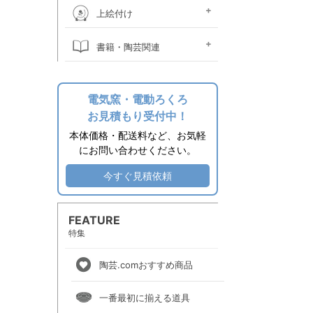
桐箱
ウコン布・立札
絵皿立て
照明器具関係
時計ムーブメント
焼酎カラン
掛け花金具
土瓶ツル
作品補修用品
上絵付け
上絵素材
上絵付け絵の具
上絵用転写紙
金液・金油・ラスター液
上絵付け小道具
上絵付け電気炉
上絵付け溶媒
書籍・陶芸関連
その他関連用品
エプロン
陶芸書籍
電気窯・電動ろくろ
お見積もり受付中！
本体価格・配送料など、お気軽
にお問い合わせください。
今すぐ見積依頼
FEATURE
特集
陶芸.comおすすめ商品
一番最初に揃える道具