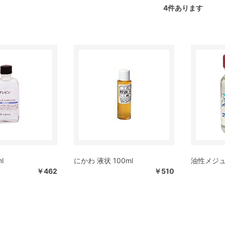
4
件あります
l
にかわ 液状 100ml
油性メジュ
￥462
￥510