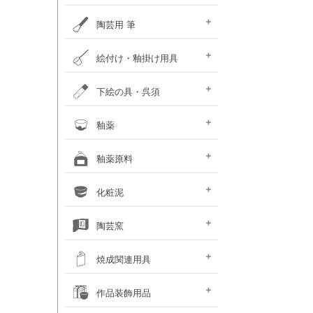
ポットミル機
タタラ機
釉薬攪拌機
秤
ひも作り機
グラインダ・ハマすり機
陶芸用 筆
陶芸用筆セット
面相筆
彩色･呉須筆
ダミ筆
竹刷毛･平刷毛･平筆
絵付け・釉掛け用具
釉抜き剤
絵付け・釉掛けセット
絵付け用小道具
梅皿･重ね皿
スポイト･比重計
霧吹き
釉掛けハサミ･柄杓
釉薬攪拌機
上薬容器
釉はがし刷毛･スポンジ
乳鉢
ふるい
のり剤・溶媒剤
沈殿防止剤・解固剤
下絵の具・呉須
（撥水剤・マスキング）
下絵用転写紙
チューブ式下絵の具
液体下絵の具
粉末下絵の具
呉須
下絵具ワンストローク
盛り絵具
下絵用ペン・鉛筆
楽焼下絵具
素焼き素材
釉薬
天然灰 窯変釉薬
液体釉薬
粉末釉薬
基礎釉薬
カフェカラー
カレット（ガラス片）
楽焼釉薬 無鉛
釉薬原料
シリーズ（上級者向）
基礎原料類
釉薬着色剤 (金属類)
着色土石類
釉薬添加剤
木灰･ワラ灰
釉薬媒溶剤
化粧泥
（長石・珪石）
化粧泥 粉末
化粧泥 液体
陶芸窯
電気陶芸窯
石油陶芸窯
ガス陶芸窯
焼成関連用具
サヤ鉢・とち・
カーボン製棚板
ムライト製棚板
支柱・サイコロ
ゼーゲルコーン
陶芸用温度計・熱電対
窯・棚板補修用品
その他焼成小道具
作品装飾用品
アルミナ棒