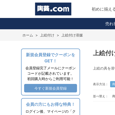
初めに揃え
売れ
ホーム
>
上絵付け
>
上絵付け溶媒
上絵付
新規会員登録でクーポンを
GET！
会員登録完了メールにクーポン
上絵の具を溶
コードが記載されています。
初回購入時からご利用可能！
表示方法：
今すぐ新規会員登録
並べ替え：
会員の方にもお得な特典！
ログイン後、マイページの「ク