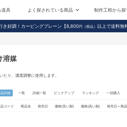
る道具
よく探されている商品
制作工程から探
行き好調！カービングプレーン
【8,800
以上で送料無
円（税込）
け溶媒
いたり、濃度調整に使用します。
商品詳細
一覧
詳細一覧
ピックアップ
ランキング
一括購入
商品コード
商品名
発売日
価格(安い順)
価格(高い順)
発売日＋商