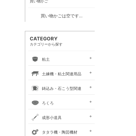
買い物かご
買い物かごは空です...
CATEGORY
カテゴリーから探す
粘土
信楽系粘土
伝統系粘土
創作系粘土
カラー粘土
陶紙
道具土
練り込み絵の具
土練機・粘土関連用品
常圧式土練機
真空式土練機
粘土板・粘土吸水板
粘土粉砕機
粘土練り台・作陶台
粘土貯蔵容器
粘土乾燥箱・棚
鋳込み・石こう型関連
鋳込み用原料
鋳込み用石膏型
鋳込み・石膏型用品
手押し用石膏型
ろくろ
手ろくろ
小型 電動ろくろ
大型 電動ろくろ
電動ろくろオプション
カメ板・芯出し用具
ろくろ作業台・椅子
成形小道具
タタラ板・たたき板・
内外パス・トンボ・
成形用具セット
かきベラ
カンナ
こて
ヘラ
粘土板・粘土吸水板
ポンス・型抜き
印花・装飾用道具
切り弓・鹿皮・土かきベラ
タタラ機・陶芸機材
延べ棒
トースカン