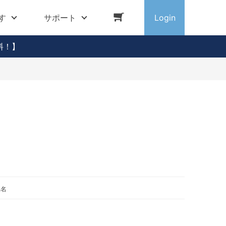
す
サポート
Login
料！】
品名