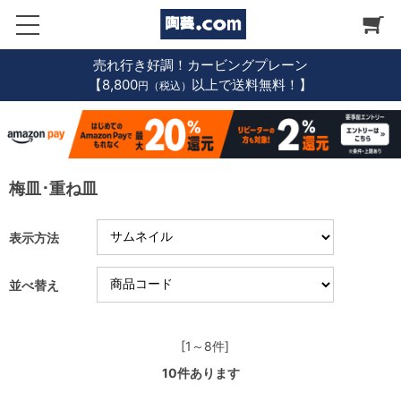
売れ行き好調！カービングプレーン
【8,800
以上で送料無料！】
円（税込）
梅皿･重ね皿
表示方法
並べ替え
[1～8件]
10
件あります