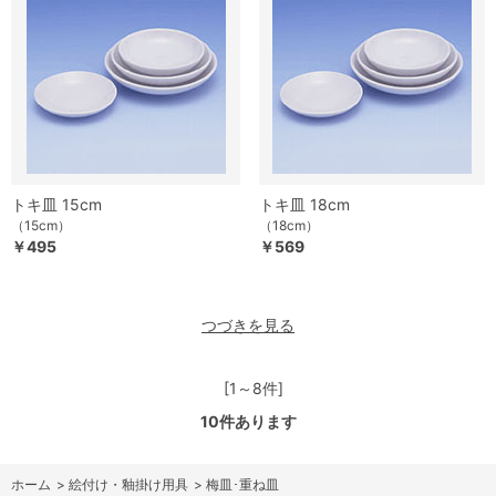
トキ皿 15cm
トキ皿 18cm
（15cm）
（18cm）
￥495
￥569
つづきを見る
[1～8件]
10
件あります
ホーム
>
絵付け・釉掛け用具
>
梅皿･重ね皿