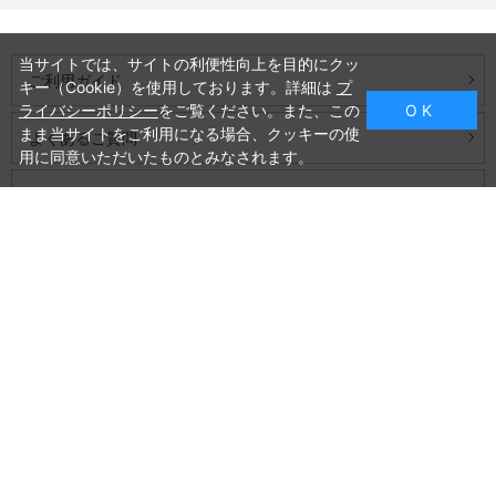
当サイトでは、サイトの利便性向上を目的にクッ
ご利用ガイド
キー（Cookie）を使用しております。詳細は
プ
ライバシーポリシー
をご覧ください。また、この
O K
まま当サイトをご利用になる場合、クッキーの使
よくあるご質問
用に同意いただいたものとみなされます。
お問い合わせ
会社概要
プライバシーポリシー
特定商取引法に基づく表記