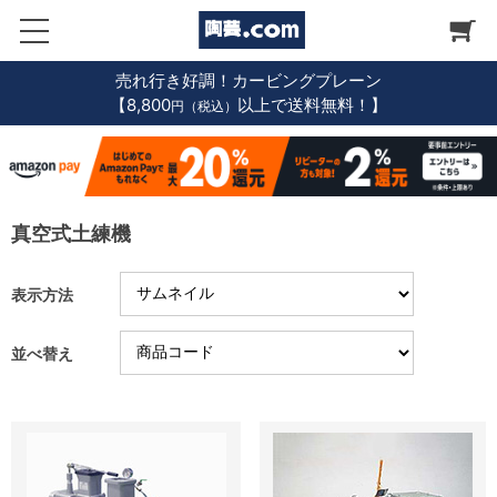
売れ行き好調！カービングプレーン
【8,800
以上で送料無料！】
円（税込）
真空式土練機
表示方法
並べ替え