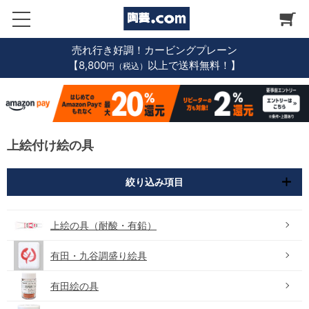
売れ行き好調！カービングプレーン
【8,800
以上で送料無料！】
円（税込）
上絵付け絵の具
絞り込み項目
上絵の具（耐酸・有鉛）
有田・九谷調盛り絵具
有田絵の具