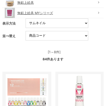
無鉛上絵具
無鉛上絵具 MYシリーズ
表示方法
並べ替え
[1～8件]
84
件あります