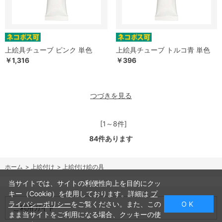
上絵具チューブ ピンク 単色
上絵具チューブ トルコ青 単色
￥1,316
￥396
つづきを見る
[1～8件]
84
件あります
ホーム
>
上絵付け
>
上絵付け絵の具
当サイトでは、サイトの利便性向上を目的にクッ
キー（Cookie）を使用しております。詳細は
プ
ライバシーポリシー
をご覧ください。また、この
O K
ご利用ガイド
まま当サイトをご利用になる場合、クッキーの使