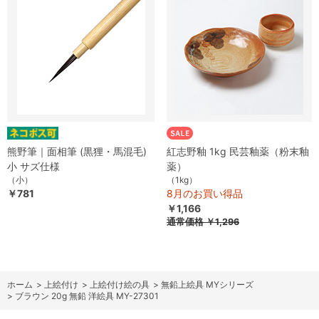
熊野筆｜面相筆 (黒狸・馬混毛)
紅志野釉 1kg 民芸釉薬（粉末釉
小 サズ仕様
薬）
（小）
（1kg）
￥781
8月のお買い得品
￥1,166
通常価格
￥1,296
ホーム
>
上絵付け
>
上絵付け絵の具
>
無鉛上絵具 MYシリーズ
>
ブラウン 20g 無鉛 洋絵具 MY-27301