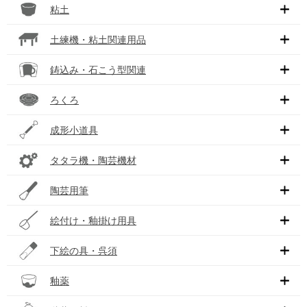
粘土
土練機・粘土関連用品
鋳込み・石こう型関連
ろくろ
成形小道具
タタラ機・陶芸機材
陶芸用筆
絵付け・釉掛け用具
下絵の具・呉須
釉薬