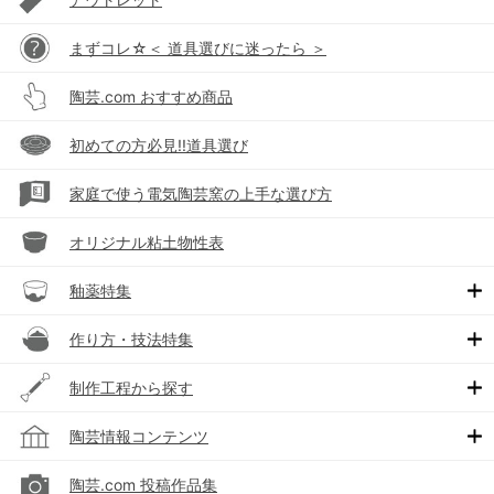
まずコレ☆＜ 道具選びに迷ったら ＞
陶芸.com おすすめ商品
初めての方必見!!道具選び
家庭で使う電気陶芸窯の上手な選び方
オリジナル粘土物性表
釉薬特集
作り方・技法特集
制作工程から探す
陶芸情報コンテンツ
陶芸.com 投稿作品集