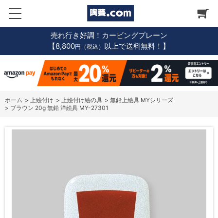
売れ行き好調！カービングプレーン
【8,800
以上で送料無料！】
円（税込）
ホーム
>
上絵付け
>
上絵付け絵の具
>
無鉛上絵具 MYシリーズ
>
ブラウン 20g 無鉛 洋絵具 MY-27301