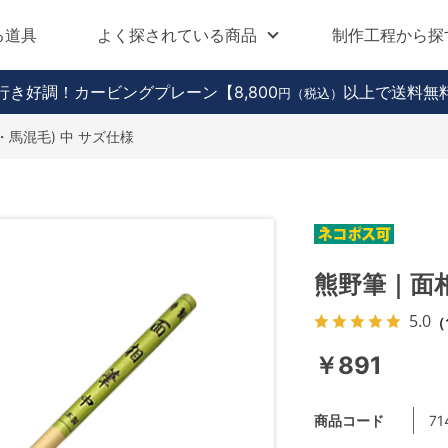
る道具
よく探されている商品
制作工程から探
行き好調！カービングプレーン
【8,800
以上で送料無
円（税込）
・馬混毛) 中 サズ仕様
熊野筆｜面相
5.0
（
￥891
商品コード
71