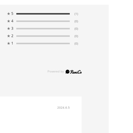
★
5
(1)
★
4
(0)
★
3
(0)
★
2
(0)
★
1
(0)
2024.6.5