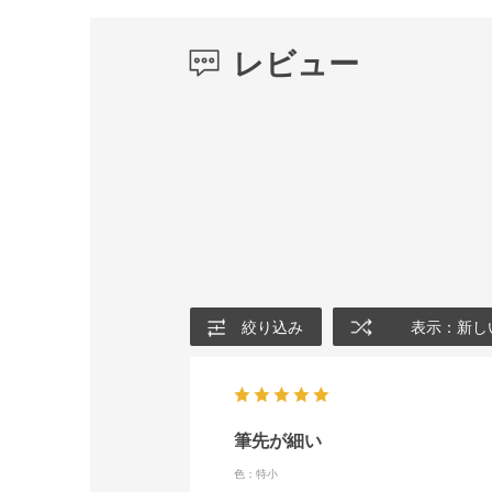
レビュー
絞り込み
表示：新し
筆先が細い
色：特小