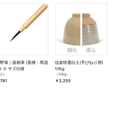
野筆｜面相筆 (黒狸・馬混
信楽特選白土(手びねり用)
) 小 サズ仕様
10kg
小）
（10kg）
781
￥2,255