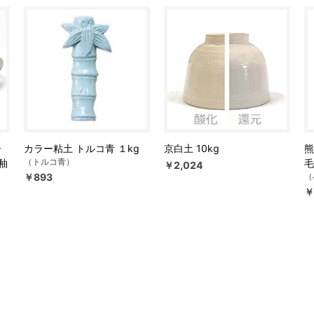
ー
カラー粘土 トルコ青 １kg
京白土 10kg
熊
（トルコ青）
釉
毛
￥2,024
￥893
（
￥