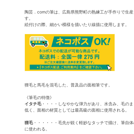
陶芸．comの筆は、広島県熊野町の熟練工が手作りで生
す。
絵付けの際、細かい模様を描いたり線描に使用します。
狸毛と馬毛を混毛した、普及品の面相筆です。
《筆毛の特徴》
イタチ毛
・・・・しなやかな弾力があり、水含み、毛のま
低く、面相の材質としては最高級の面相に使用される。
狸毛
・・・・・・毛先が鋭く軽妙なタッチで描け、筆自体
に使われる。