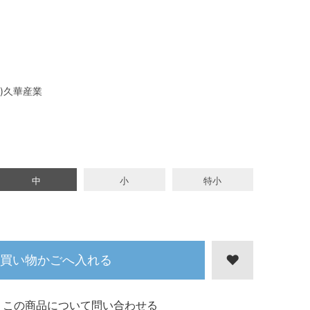
株)久華産業
中
小
特小
買い物かごへ入れる
この商品について問い合わせる