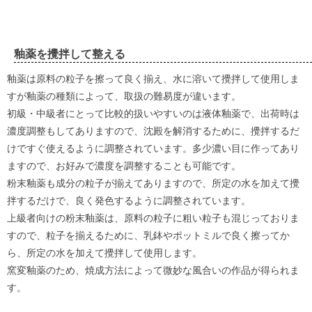
釉薬を攪拌して整える
釉薬は原料の粒子を擦って良く揃え、水に溶いて攪拌して使用しま
すが釉薬の種類によって、取扱の難易度が違います。
初級・中級者にとって比較的扱いやすいのは液体釉薬で、出荷時は
濃度調整もしてありますので、沈殿を解消するために、攪拌するだ
けですぐ使えるように調整されています。多少濃い目に作ってあり
ますので、お好みで濃度を調整することも可能です。
粉末釉薬も成分の粒子が揃えてありますので、所定の水を加えて攪
拌するだけで、良く発色するように調整されています。
上級者向けの粉末釉薬は、原料の粒子に粗い粒子も混じっておりま
すので、粒子を揃えるために、乳鉢やポットミルで良く擦ってか
ら、所定の水を加えて攪拌して使用します。
窯変釉薬のため、焼成方法によって微妙な風合いの作品が得られま
す。