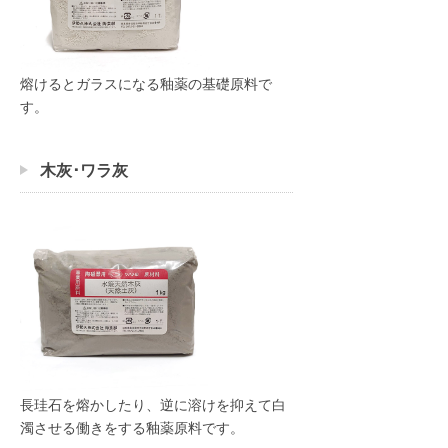
熔けるとガラスになる釉薬の基礎原料で
す。
木灰･ワラ灰
長珪石を熔かしたり、逆に溶けを抑えて白
濁させる働きをする釉薬原料です。