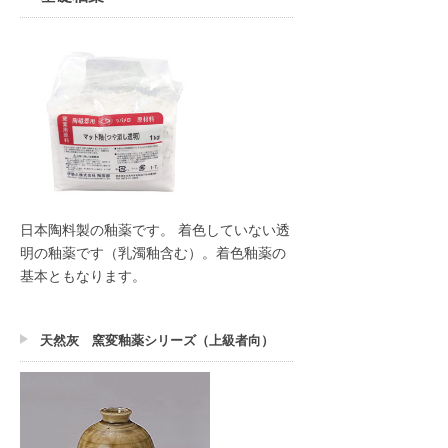
日本陶料製の釉薬です。 着色していない透
明の釉薬です（乳濁釉含む）。着色釉薬の
基本ともなります。
天然灰 窯変釉薬シリーズ（上級者向）