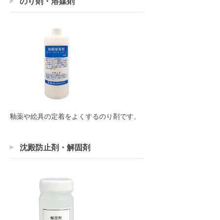
のり剤・溶媒剤
釉薬や絵具の定着をよくするのり剤です。
沈殿防止剤・解固剤