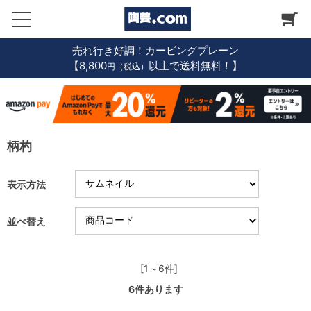
売れ行き好調！カービングプレーン
【8,800
以上で送料無料！】
円（税込）
柄杓
表示方法
並べ替え
[1～6件]
6
件あります