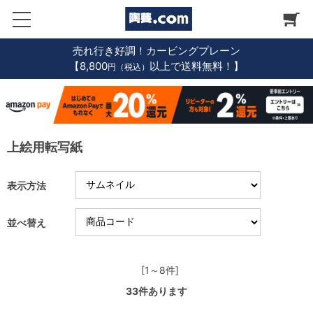
売れ行き好調！カービングプレーン
【8,800
以上で送料無料！】
円（税込）
上絵用転写紙
表示方法
並べ替え
[1～8件]
33
件あります