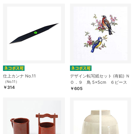
仕上カンナ No.11
デザイン転写紙セット (有鉛) Ｎ
（No.11）
Ｏ．９ 鳥 5×5cm ６ピース
￥314
￥605