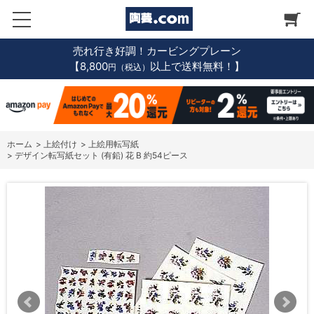
売れ行き好調！カービングプレーン
【8,800
以上で送料無料！】
円（税込）
ホーム
>
上絵付け
>
上絵用転写紙
>
デザイン転写紙セット (有鉛) 花 B 約54ピース