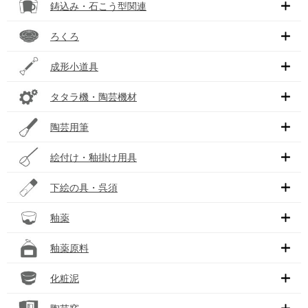
鋳込み・石こう型関連
ろくろ
成形小道具
タタラ機・陶芸機材
陶芸用筆
絵付け・釉掛け用具
下絵の具・呉須
釉薬
釉薬原料
化粧泥