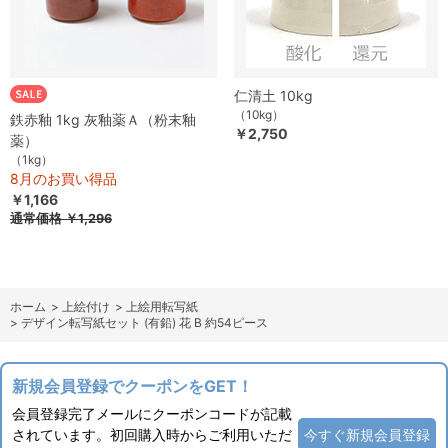
仁清土 10kg
（10kg）
鉄赤釉 1kg 灰釉薬Ａ（粉末釉
￥2,750
薬）
（1kg）
8月のお買い得品
￥1,166
通常価格
￥1,296
ホーム
>
上絵付け
>
上絵用転写紙
>
デザイン転写紙セット (有鉛) 花 B 約54ピース
新規会員登録でクーポンをGET！
会員登録完了メールにクーポンコードが記載
されています。初回購入時からご利用いただ
今すぐ新規会員登録