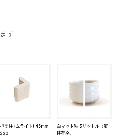
ます
型支柱 (ムライト) 45mm
白マット釉 5リットル（液
体釉薬）
220