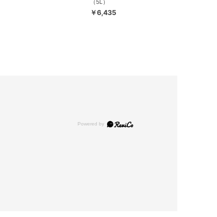
（5L）
￥6,435