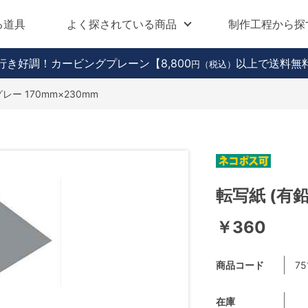
る道具
よく探されている商品
制作工程から探
行き好調！カービングプレーン
【8,800
以上で送料無
円（税込）
グレー 170mm×230mm
転写紙 (有鉛
￥360
商品コード
75
在庫