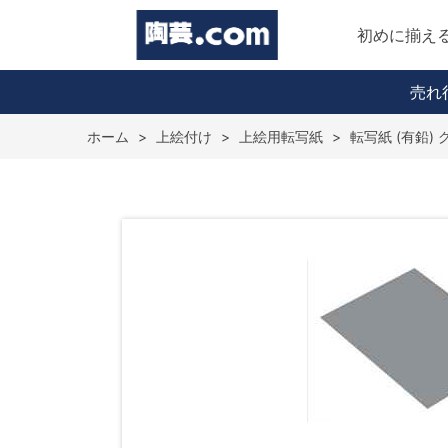
初めに揃え
売れ
ホーム
>
上絵付け
>
上絵用転写紙
>
転写紙 (有鉛) 