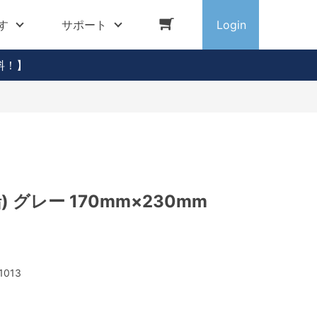
す
サポート
Login
料！】
) グレー 170mm×230mm
1013