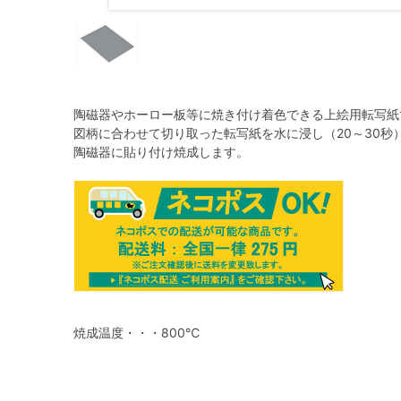
陶磁器やホーロー板等に焼き付け着色できる上絵用転写紙
図柄に合わせて切り取った転写紙を水に浸し（20～30
陶磁器に貼り付け焼成します。
焼成温度・・・800℃