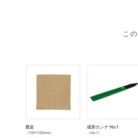
こ
鹿皮
成形カンナ No.1
（100×100mm）
（No.1）