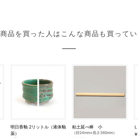
の商品を買った人はこんな商品も買ってい
明日香釉 2リットル（液体釉
粘土延べ棒 小
Ｌ
（径24mm×長さ360mm）
薬）
￥