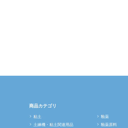
商品カテゴリ
粘土
釉薬
土練機・粘土関連用品
釉薬原料