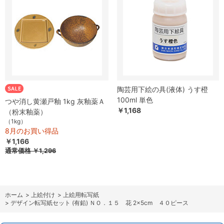
陶芸用下絵の具(液体) うす橙
100ml 単色
つや消し黄瀬戸釉 1kg 灰釉薬Ａ
￥1,168
（粉末釉薬）
（1kg）
8月のお買い得品
￥1,166
通常価格
￥1,296
ホーム
>
上絵付け
>
上絵用転写紙
>
デザイン転写紙セット (有鉛) ＮＯ．１５ 花 2×5cm ４０ピース