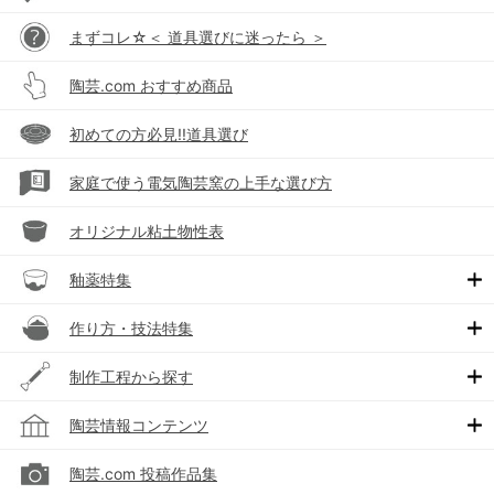
まずコレ☆＜ 道具選びに迷ったら ＞
陶芸.com おすすめ商品
初めての方必見!!道具選び
家庭で使う電気陶芸窯の上手な選び方
オリジナル粘土物性表
釉薬特集
作り方・技法特集
制作工程から探す
陶芸情報コンテンツ
陶芸.com 投稿作品集