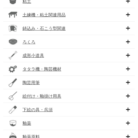
粘土
土練機・粘土関連用品
鋳込み・石こう型関連
ろくろ
成形小道具
タタラ機・陶芸機材
陶芸用筆
絵付け・釉掛け用具
下絵の具・呉須
釉薬
釉薬原料