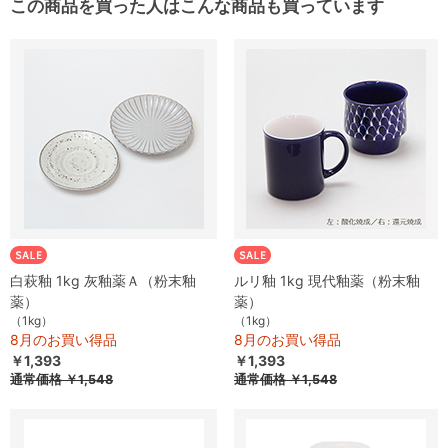
この商品を買った人はこんな商品も買っています
白萩釉 1kg 灰釉薬Ａ（粉末釉
ルリ釉 1kg 現代釉薬（粉末釉
薬）
薬）
（1kg）
（1kg）
8月のお買い得品
8月のお買い得品
￥1,393
￥1,393
通常価格
￥1,548
通常価格
￥1,548