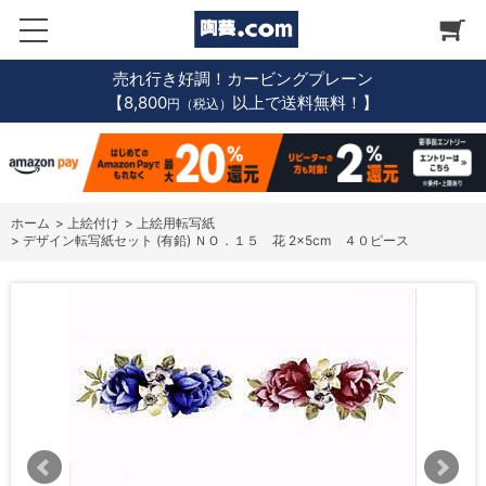
売れ行き好調！カービングプレーン
【8,800
以上で送料無料！】
円（税込）
ホーム
>
上絵付け
>
上絵用転写紙
>
デザイン転写紙セット (有鉛) ＮＯ．１５ 花 2×5cm ４０ピース