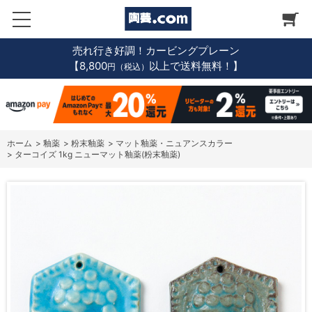
売れ行き好調！カービングプレーン
【8,800
以上で送料無料！】
円（税込）
ホーム
>
釉薬
>
粉末釉薬
>
マット釉薬・ニュアンスカラー
>
ターコイズ 1kg ニューマット釉薬(粉末釉薬)