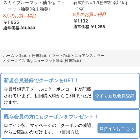
スカイブルーマット釉 1kg ニュ
石灰釉No.12(粉末釉薬) 1kg
（1kg）
ーマット釉薬(粉末釉薬)
8月のお買い得品
8月のお買い得品
￥1,132
￥1,655
通常価格
￥1,258
通常価格
￥1,839
ホーム
>
釉薬
>
粉末釉薬
>
マット釉薬・ニュアンスカラー
>
ターコイズ 1kg ニューマット釉薬(粉末釉薬)
新規会員登録でクーポンをGET！
会員登録完了メールにクーポンコードが記載
されています。初回購入時からご利用いただ
今すぐ新規会員登録
けます。
既存会員の方にもクーポンをプレゼント！
ログイン後、マイページの「クーポンの確認」
ログインはこちら
からご確認いただけます。
→使用方法