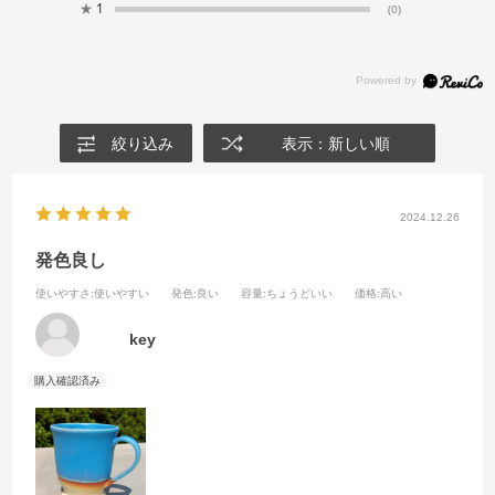
★
1
(0)
絞り込み
表示：新しい順
2024.12.26
発色良し
使いやすさ
:使いやすい
発色
:良い
容量
:ちょうどいい
価格
:高い
key