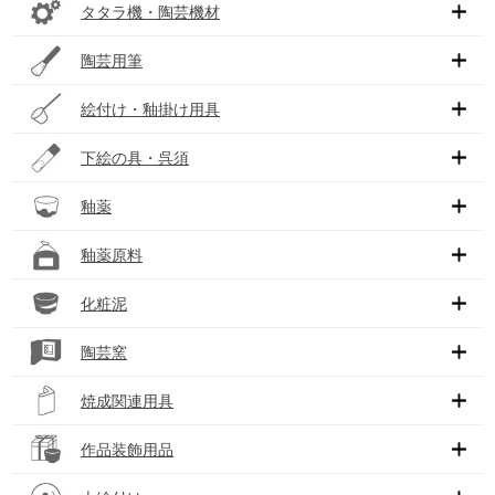
タタラ機・陶芸機材
陶芸用筆
絵付け・釉掛け用具
下絵の具・呉須
釉薬
釉薬原料
化粧泥
陶芸窯
焼成関連用具
作品装飾用品