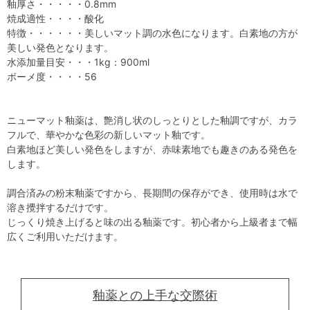
釉厚さ・・・・・0.8mm
焼成適性・・・・酸化
特徴・・・・・・美しいマット調の水色になります。白素地の方が
美しい発色となります。
水添加量目安・・・1kg：900ml
ボーメ度・・・・56
ニューマット釉薬は、艶消し状のしっとりとした釉調ですが、カラ
フルで、華やかな色彩の新しいマット釉です。
白素地ほど美しい発色をしますが、赤味素地でも趣きのある発色を
します。
調合済みの粉末釉薬ですから、長期間の保存ができ、使用時は水で
溶き攪拌するだけです。
じっくり焼き上げると味の出る釉薬です。初心者から上級者まで幅
広くご利用いただけます。
釉薬との上手な交際術