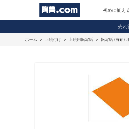
初めに揃え
売れ
ホーム
>
上絵付け
>
上絵用転写紙
>
転写紙 (有鉛) 