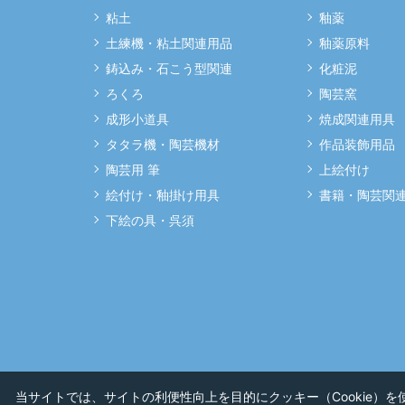
粘土
釉薬
土練機・粘土関連用品
釉薬原料
鋳込み・石こう型関連
化粧泥
ろくろ
陶芸窯
成形小道具
焼成関連用具
タタラ機・陶芸機材
作品装飾用品
陶芸用 筆
上絵付け
絵付け・釉掛け用具
書籍・陶芸関
下絵の具・呉須
当サイトでは、サイトの利便性向上を目的にクッキー（Cookie）