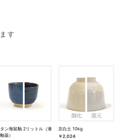
ます
タン海鼠釉 2リットル（液
京白土 10kg
釉薬）
￥2,024