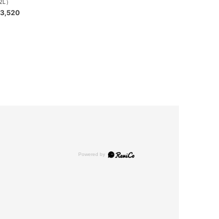
2L）
3,520