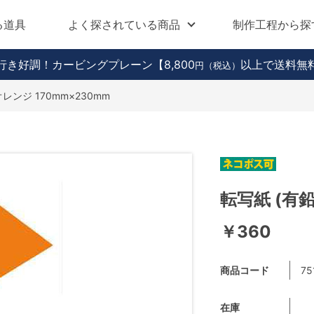
る道具
よく探されている商品
制作工程から探
行き好調！カービングプレーン
【8,800
以上で送料無
円（税込）
オレンジ 170mm×230mm
転写紙 (有鉛
￥360
商品コード
75
在庫