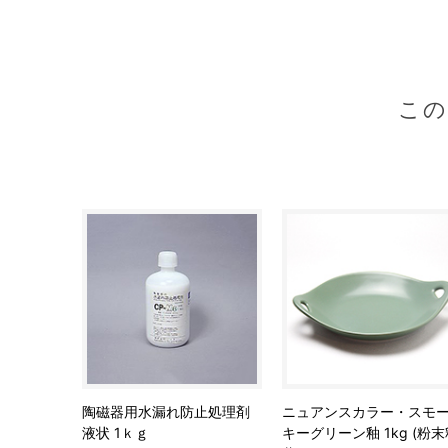
こ
陶磁器用水漏れ防止処理剤
ニュアンスカラー・スモ
液状 1ｋｇ
キーグリーン釉 1kg (粉末