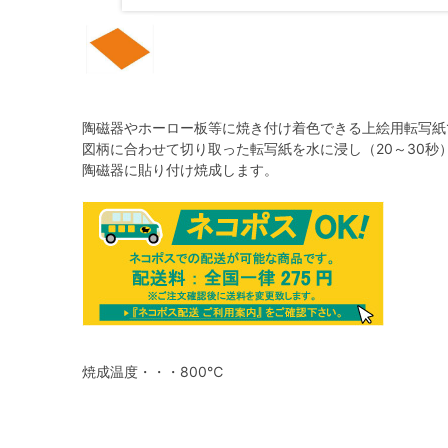
陶磁器やホーロー板等に焼き付け着色できる上絵用転写紙
図柄に合わせて切り取った転写紙を水に浸し（20～30
陶磁器に貼り付け焼成します。
焼成温度・・・800℃