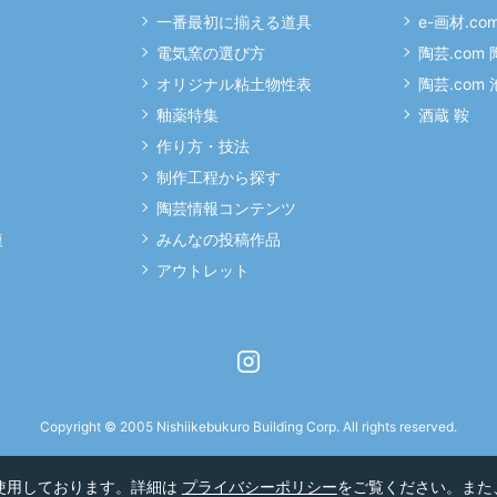
一番最初に揃える道具
e-画材.co
電気窯の選び方
陶芸.com
オリジナル粘土物性表
陶芸.com
釉薬特集
酒蔵 鞍
作り方・技法
制作工程から探す
陶芸情報コンテンツ
連
みんなの投稿作品
アウトレット
Instagram
Copyright © 2005 Nishiikebukuro Building Corp. All rights reserved.
を使用しております。詳細は
プライバシーポリシー
をご覧ください。また