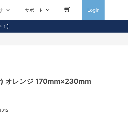
す
サポート
Login
料！】
) オレンジ 170mm×230mm
1012