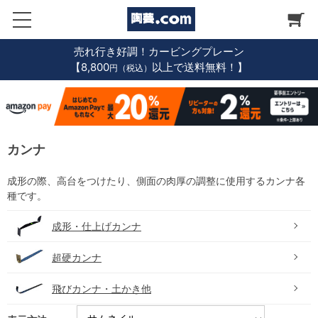
売れ行き好調！カービングプレーン
【8,800
以上で送料無料！】
円（税込）
カンナ
成形の際、高台をつけたり、側面の肉厚の調整に使用するカンナ各
種です。
成形・仕上げカンナ
超硬カンナ
飛びカンナ・土かき他