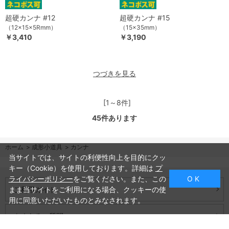
超硬カンナ #12
超硬カンナ #15
（12×15×5Rmm）
（15×35mm）
￥3,410
￥3,190
つづきを見る
[1～8件]
45
件あります
ホーム
>
成形小道具
>
カンナ
当サイトでは、サイトの利便性向上を目的にクッ
キー（Cookie）を使用しております。詳細は
プ
ライバシーポリシー
をご覧ください。また、この
O K
ご利用ガイド
まま当サイトをご利用になる場合、クッキーの使
用に同意いただいたものとみなされます。
よくあるご質問