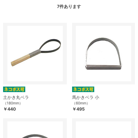
7
件あります
土かき丸ベラ
馬かきベラ 小
（180mm）
（60mm）
￥440
￥495