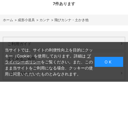
7
件あります
ホーム
>
成形小道具
>
カンナ
>
飛びカンナ・土かき他
ご利用ガイド
当サイトでは、サイトの利便性向上を目的にクッ
キー（Cookie）を使用しております。詳細は
プ
よくあるご質問
ライバシーポリシー
をご覧ください。また、この
O K
まま当サイトをご利用になる場合、クッキーの使
お問い合わせ
用に同意いただいたものとみなされます。
会社概要
プライバシーポリシー
特定商取引法に基づく表記