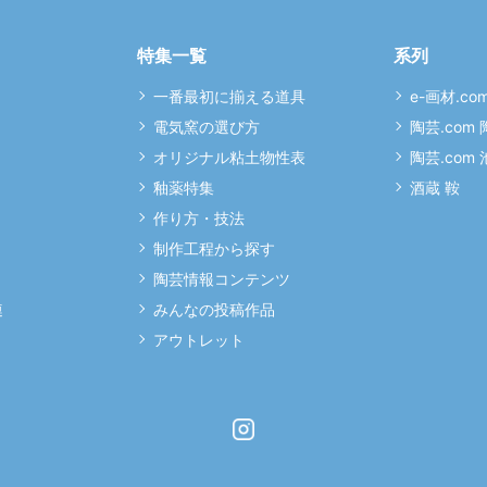
特集一覧
系列
一番最初に揃える道具
e-画材.co
電気窯の選び方
陶芸.com
オリジナル粘土物性表
陶芸.com
釉薬特集
酒蔵 鞍
作り方・技法
制作工程から探す
陶芸情報コンテンツ
連
みんなの投稿作品
アウトレット
Instagram