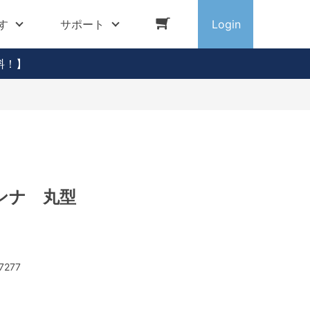
す
サポート
Login
料！】
ンナ 丸型
7277