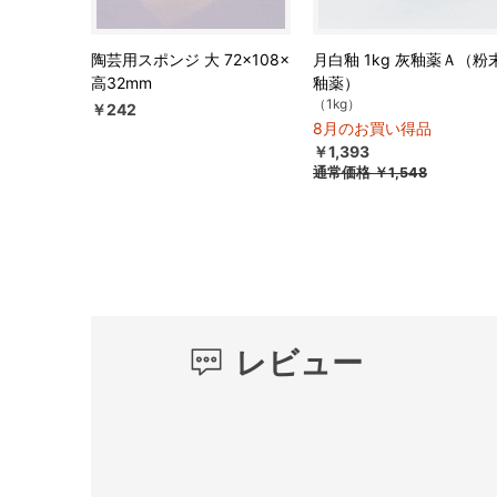
陶芸用スポンジ 大 72×108×
月白釉 1kg 灰釉薬Ａ（粉
高32mm
釉薬）
（1kg）
￥242
8月のお買い得品
￥1,393
通常価格
￥1,548
レビュー