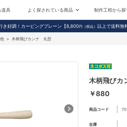
る道具
よく探されている商品
制作工程から探
行き好調！カービングプレーン
【8,800
以上で送料無
円（税込）
他
>
木柄飛びカンナ 丸型
木柄飛びカ
￥880
商品コード
70
在庫