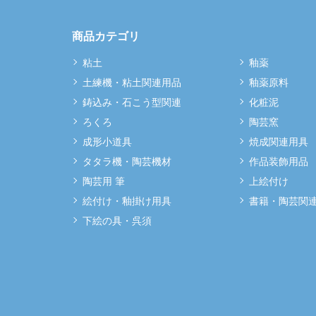
商品カテゴリ
粘土
釉薬
土練機・粘土関連用品
釉薬原料
鋳込み・石こう型関連
化粧泥
ろくろ
陶芸窯
成形小道具
焼成関連用具
タタラ機・陶芸機材
作品装飾用品
陶芸用 筆
上絵付け
絵付け・釉掛け用具
書籍・陶芸関
下絵の具・呉須