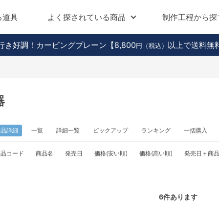
る道具
よく探されている商品
制作工程から探
行き好調！カービングプレーン
【8,800
以上で送料無
円（税込）
器
商品詳細
一覧
詳細一覧
ピックアップ
ランキング
一括購入
商品コード
商品名
発売日
価格(安い順)
価格(高い順)
発売日＋商
6
件あります