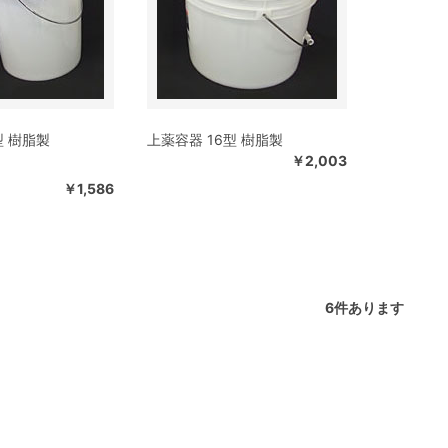
型 樹脂製
上薬容器 16型 樹脂製
￥2,003
￥1,586
6
件あります