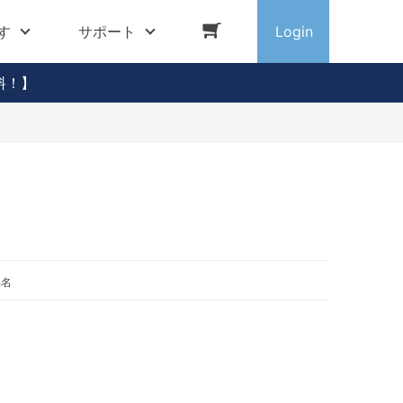
す
サポート
Login
料！】
品名