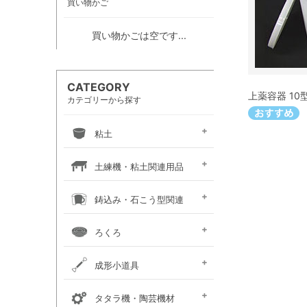
買い物かご
買い物かごは空です...
CATEGORY
上薬容器 10
カテゴリーから探す
粘土
信楽系粘土
伝統系粘土
創作系粘土
カラー粘土
陶紙
道具土
練り込み絵の具
土練機・粘土関連用品
常圧式土練機
真空式土練機
粘土板・粘土吸水板
粘土粉砕機
粘土練り台・作陶台
粘土貯蔵容器
粘土乾燥箱・棚
鋳込み・石こう型関連
鋳込み用原料
鋳込み用石膏型
鋳込み・石膏型用品
手押し用石膏型
ろくろ
手ろくろ
小型 電動ろくろ
大型 電動ろくろ
電動ろくろオプション
カメ板・芯出し用具
ろくろ作業台・椅子
成形小道具
タタラ板・たたき板・
内外パス・トンボ・
成形用具セット
かきベラ
カンナ
こて
ヘラ
粘土板・粘土吸水板
ポンス・型抜き
印花・装飾用道具
切り弓・鹿皮・土かきベラ
タタラ機・陶芸機材
延べ棒
トースカン