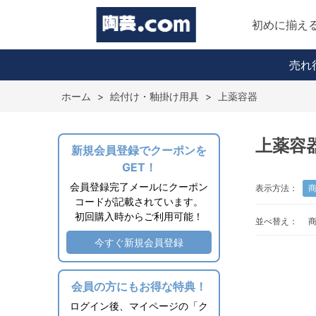
初めに揃え
売れ
ホーム
>
絵付け・釉掛け用具
>
上薬容器
上薬容
新規会員登録でクーポンを
GET！
会員登録完了メールにクーポン
表示方法：
コードが記載されています。
初回購入時からご利用可能！
並べ替え：
今すぐ新規会員登録
会員の方にもお得な特典！
ログイン後、マイページの「ク