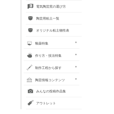
電気陶芸窯の選び方
陶芸用粘土一覧
オリジナル粘土物性表
釉薬特集
釉薬との上手な交際術
粘土×釉薬 色見本
釉薬重ね掛け色見本
液体釉薬・50音順で探す
液体釉薬・色で探す
粉末釉薬・50音順で探す
粉末釉薬・色で探す
作り方・技法特集
土瓶の作り方
蚊取り線香スタンド
化粧泥装飾技法
いろいろな装飾技法
鋳込み石こう型の手順
粘土に砂や石をブレンドしてみ
カボチャの小物入れ
おばけカボチャのランプ
お雛様のつくり方
制作工程から探す
よう
粘土を準備する
成形する
作品を乾燥させる
素焼をして作品を焼き締める
釉薬以外の化粧を施す
釉薬を掛ける
作品を本焼きする
焼成後の作品をメンテナンスす
陶芸窯をメンテナンスする
陶芸情報コンテンツ
る
全国の陶芸教室一覧
全国の美術館一覧
全国の画廊一覧
オンライン陶芸店一覧
みんなの投稿作品集
アウトレット