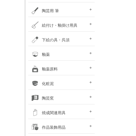
ポットミル機
タタラ機
釉薬攪拌機
秤
ひも作り機
グラインダ・ハマすり機
陶芸用 筆
陶芸用筆セット
面相筆
彩色･呉須筆
ダミ筆
竹刷毛･平刷毛･平筆
絵付け・釉掛け用具
釉抜き剤
絵付け・釉掛けセット
絵付け用小道具
梅皿･重ね皿
スポイト･比重計
霧吹き
釉掛けハサミ･柄杓
釉薬攪拌機
上薬容器
釉はがし刷毛･スポンジ
乳鉢
ふるい
のり剤・溶媒剤
沈殿防止剤・解固剤
下絵の具・呉須
（撥水剤・マスキング）
下絵用転写紙
チューブ式下絵の具
液体下絵の具
粉末下絵の具
呉須
下絵具ワンストローク
盛り絵具
下絵用ペン・鉛筆
楽焼下絵具
素焼き素材
釉薬
天然灰 窯変釉薬
液体釉薬
粉末釉薬
基礎釉薬
カフェカラー
カレット（ガラス片）
楽焼釉薬 無鉛
釉薬原料
シリーズ（上級者向）
基礎原料類
釉薬着色剤 (金属類)
着色土石類
釉薬添加剤
木灰･ワラ灰
釉薬媒溶剤
化粧泥
（長石・珪石）
化粧泥 粉末
化粧泥 液体
陶芸窯
電気陶芸窯
石油陶芸窯
ガス陶芸窯
焼成関連用具
サヤ鉢・とち・
カーボン製棚板
ムライト製棚板
支柱・サイコロ
ゼーゲルコーン
陶芸用温度計・熱電対
窯・棚板補修用品
その他焼成小道具
作品装飾用品
アルミナ棒