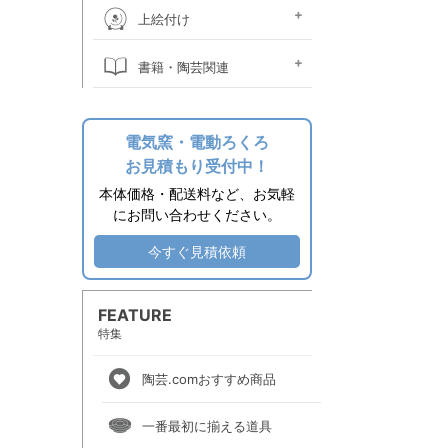
桐箱
ウコン布・立札
絵皿立て
照明器具関係
時計ムーブメント
焼酎カラン
掛け花金具
土瓶ツル
作品補修用品
上絵付け
上絵素材
上絵付け絵の具
上絵用転写紙
金液・金油・ラスター液
上絵付け小道具
上絵付け電気炉
上絵付け溶媒
書籍・陶芸関連
その他関連用品
エプロン
陶芸書籍
電気窯・電動ろくろ
お見積もり受付中！
本体価格・配送料など、お気軽
にお問い合わせください。
今すぐ見積依頼
FEATURE
特集
陶芸.comおすすめ商品
一番最初に揃える道具