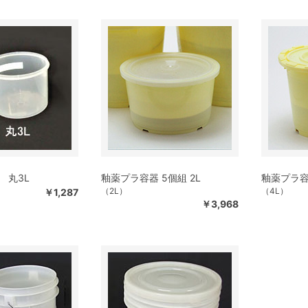
 丸3L
釉薬プラ容器 5個組 2L
釉薬プラ容器
（2L）
（4L）
￥1,287
￥3,968