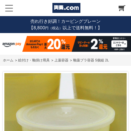
売れ行き好調！カービングプレーン
【8,800
以上で送料無料！】
円（税込）
ホーム
>
絵付け・釉掛け用具
>
上薬容器
>
釉薬プラ容器 5個組 2L