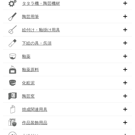
タタラ機・陶芸機材
陶芸用筆
絵付け・釉掛け用具
下絵の具・呉須
釉薬
釉薬原料
化粧泥
陶芸窯
焼成関連用具
作品装飾用品