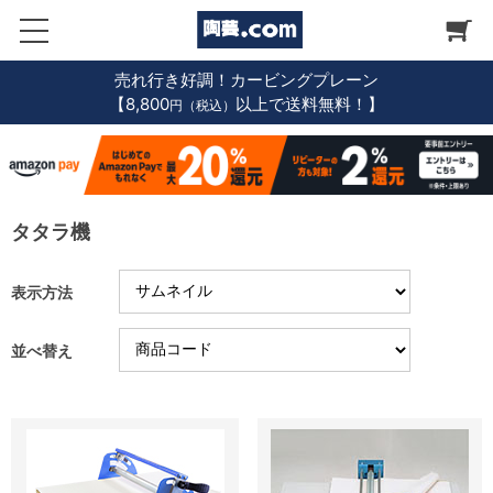
売れ行き好調！カービングプレーン
【8,800
以上で送料無料！】
円（税込）
タタラ機
表示方法
並べ替え