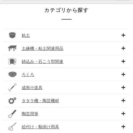
カテゴリから探す
粘土
土練機・粘土関連用品
鋳込み・石こう型関連
ろくろ
成形小道具
タタラ機・陶芸機材
陶芸用筆
絵付け・釉掛け用具