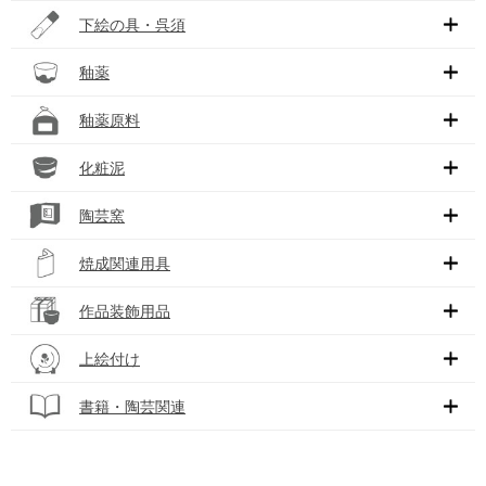
下絵の具・呉須
釉薬
釉薬原料
化粧泥
陶芸窯
焼成関連用具
作品装飾用品
上絵付け
書籍・陶芸関連