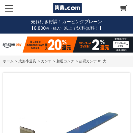
売れ行き好調！カービングプレーン
【8,800
以上で送料無料！】
円（税込）
ホーム
>
成形小道具
>
カンナ
>
超硬カンナ
>
超硬カンナ #1 大