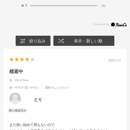
★
1
(0)
絞り込み
表示：新しい順
2023.5.4
模索中
色：20×27mm
使いやすさ
:使いやすい
価格
:ちょうどいい
とり
まだ使い始めて間もないので