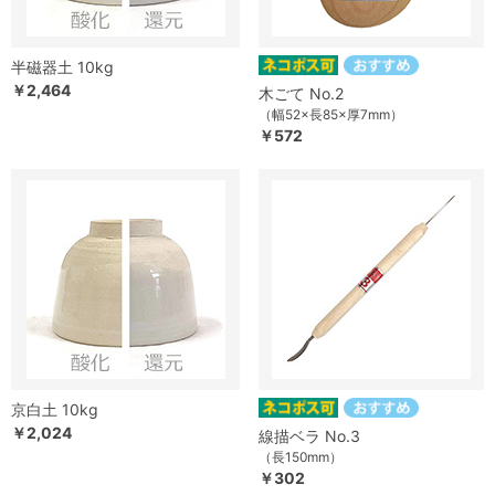
半磁器土 10kg
￥2,464
木ごて No.2
（幅52×長85×厚7mm）
￥572
京白土 10kg
￥2,024
線描ベラ No.3
（長150mm）
￥302