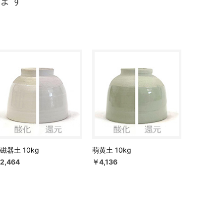
ます
磁器土 10kg
萌黄土 10kg
2,464
￥4,136