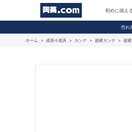
初めに揃え
売れ
ホーム
>
成形小道具
>
カンナ
>
超硬カンナ
>
超硬