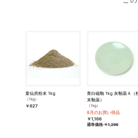
こ
童仙房粉末 1kg
青白磁釉 1kg 灰釉薬Ａ（
（1kg）
末釉薬）
￥627
（1kg）
8月のお買い得品
￥1,166
通常価格
￥1,296