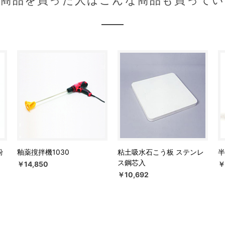
の商品を買った人はこんな商品も買ってい
粉
釉薬撹拌機1030
粘土吸水石こう板 ステンレ
半
ス鋼芯入
￥14,850
￥
￥10,692