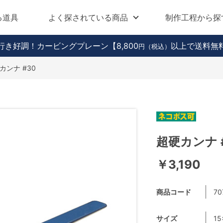
る道具
よく探されている商品
制作工程から探
行き好調！カービングプレーン
【8,800
以上で送料無
円（税込）
カンナ #30
超硬カンナ 
￥3,190
商品コード
70
サイズ
1