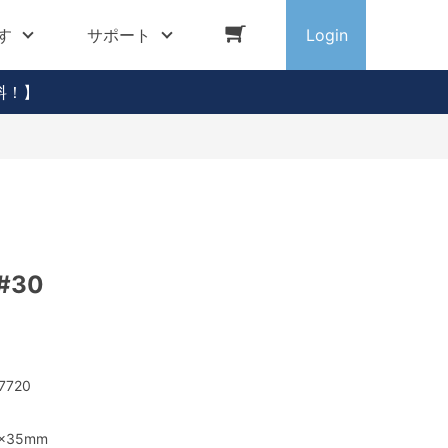
す
サポート
Login
料！】
#30
7720
5×35mm