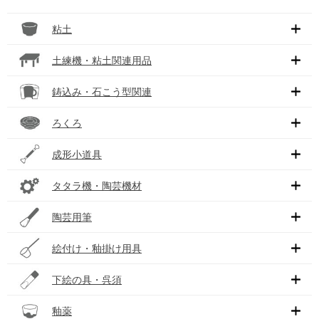
粘土
土練機・粘土関連用品
鋳込み・石こう型関連
ろくろ
成形小道具
タタラ機・陶芸機材
陶芸用筆
絵付け・釉掛け用具
下絵の具・呉須
釉薬