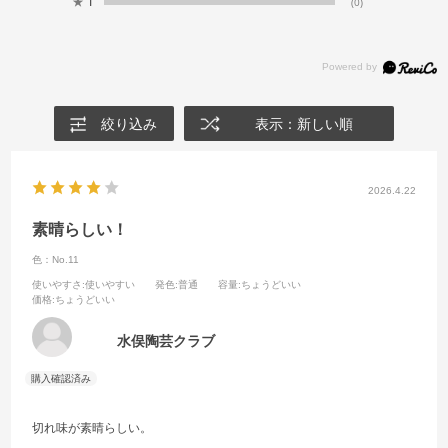
★
1
(0)
絞り込み
表示：新しい順
2026.4.22
素晴らしい！
色：No.11
使いやすさ
:使いやすい
発色
:普通
容量
:ちょうどいい
価格
:ちょうどいい
水俣陶芸クラブ
切れ味が素晴らしい。