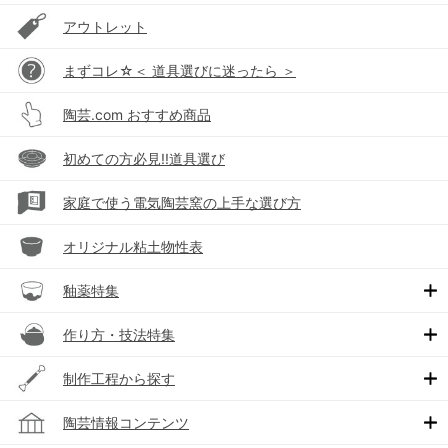
アウトレット
まずコレ☆＜ 道具選びに迷ったら ＞
陶芸.com おすすめ商品
初めての方必見!!道具選び
家庭で使う電気陶芸窯の上手な選び方
オリジナル粘土物性表
釉薬特集
作り方・技法特集
制作工程から探す
陶芸情報コンテンツ