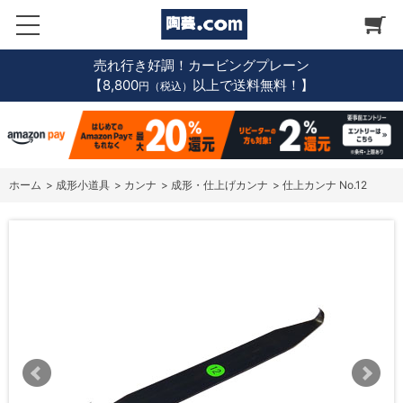
売れ行き好調！カービングプレーン
【8,800
以上で送料無料！】
円（税込）
ホーム
>
成形小道具
>
カンナ
>
成形・仕上げカンナ
>
仕上カンナ No.12