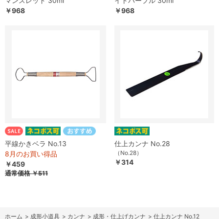
マンスレッド 30ml
イトパープル 30ml
￥968
￥968
平線かきベラ No.13
仕上カンナ No.28
（No.28）
8月のお買い得品
￥314
￥459
通常価格
￥511
ホーム
>
成形小道具
>
カンナ
>
成形・仕上げカンナ
>
仕上カンナ No.12