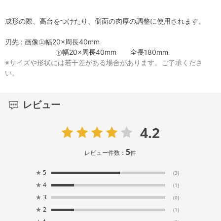
成形の際、高台をつけたり、側面の肉厚の調整に使用されます。
刃先 : 画像㊤幅20×周長40mm
㊦幅20×周長40mm 全長180mm
※サイズや形状には若干差がある場合があります。ご了承くださ
い。
レビュー
4.2
5
レビュー件数：
件
★
5
(3)
★
4
(1)
★
3
(0)
★
2
(1)