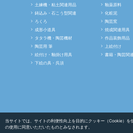
土練機・粘土関連用品
釉薬原料
鋳込み・石こう型関連
化粧泥
ろくろ
陶芸窯
成形小道具
焼成関連用具
タタラ機・陶芸機材
作品装飾用品
陶芸用 筆
上絵付け
絵付け・釉掛け用具
書籍・陶芸関
下絵の具・呉須
当サイトでは、サイトの利便性向上を目的にクッキー（Cookie）
の使用に同意いただいたものとみなされます。