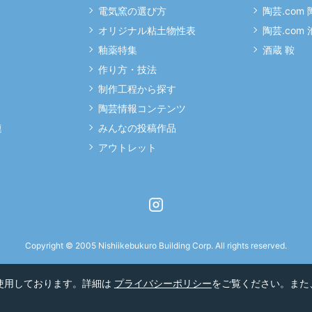
電気窯の選び方
陶芸.com
オリジナル粘土物性表
陶芸.com
釉薬特集
酒蔵 鞍
作り方・技法
制作工程から探す
陶芸情報コンテンツ
連
みんなの投稿作品
アウトレット
Instagram
Copyright © 2005 Nishiikebukuro Building Corp. All rights reserved.
を使用しております。詳細は
プライバシーポリシー
をご覧ください。また