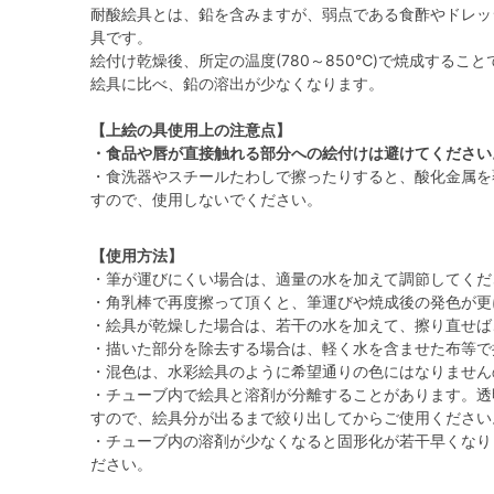
耐酸絵具とは、鉛を含みますが、弱点である食酢やドレッ
具です。
絵付け乾燥後、所定の温度(780～850℃)で焼成する
絵具に比べ、鉛の溶出が少なくなります。
【上絵の具使用上の注意点】
・食品や唇が直接触れる部分への絵付けは避けてください
・食洗器やスチールたわしで擦ったりすると、酸化金属を
すので、使用しないでください。
【使用方法】
・筆が運びにくい場合は、適量の水を加えて調節してくだ
・角乳棒で再度擦って頂くと、筆運びや焼成後の発色が更
・絵具が乾燥した場合は、若干の水を加えて、擦り直せば
・描いた部分を除去する場合は、軽く水を含ませた布等で
・混色は、水彩絵具のように希望通りの色にはなりません
・チューブ内で絵具と溶剤が分離することがあります。透
すので、絵具分が出るまで絞り出してからご使用ください
・チューブ内の溶剤が少なくなると固形化が若干早くなり
ださい。