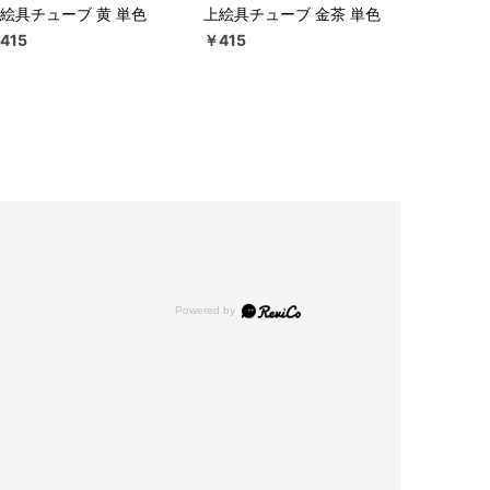
絵具チューブ 黄 単色
上絵具チューブ 金茶 単色
415
￥415