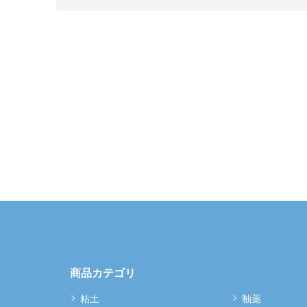
商品カテゴリ
粘土
釉薬