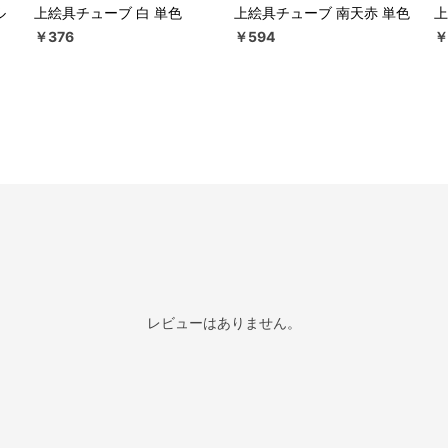
ル
上絵具チューブ 白 単色
上絵具チューブ 南天赤 単色
上
￥376
￥594
￥
レビューはありません。