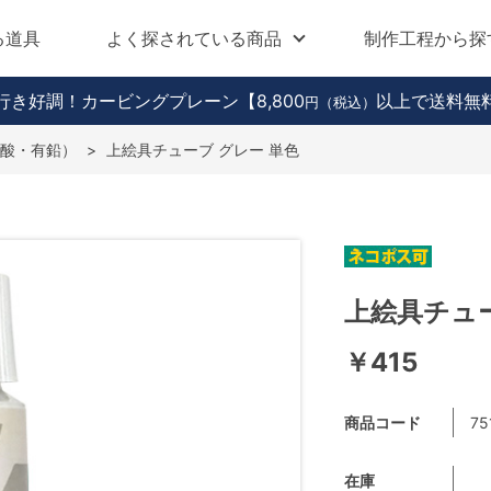
る道具
よく探されている商品
制作工程から探
行き好調！カービングプレーン
【8,800
以上で送料無
円（税込）
酸・有鉛）
>
上絵具チューブ グレー 単色
上絵具チュー
￥415
商品コード
75
在庫