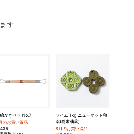
ます
線かきベラ No.7
ライム 1kg ニューマット釉
薬(粉末釉薬)
月のお買い得品
435
8月のお買い得品