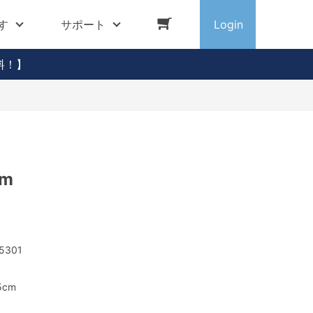
す
サポート
Login
料！】
cm
5301
5cm