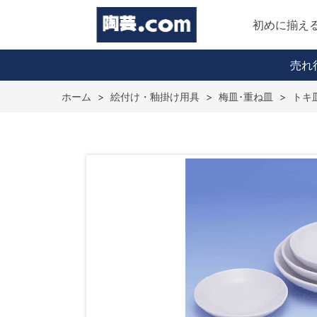
初めに揃え
売れ
ホーム
>
絵付け・釉掛け用具
>
梅皿･重ね皿
>
トキ皿