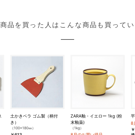
の商品を買った人はこんな商品も買ってい
ス
土かきベラ ゴム製（柄付
ZARA釉・イエロー 1kg (粉
平
き）
末釉薬)
8
（100×180㎜）
（1kg）
￥
￥613
8月のお買い得品