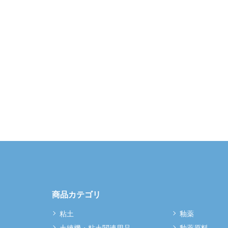
商品カテゴリ
粘土
釉薬
土練機・粘土関連用品
釉薬原料