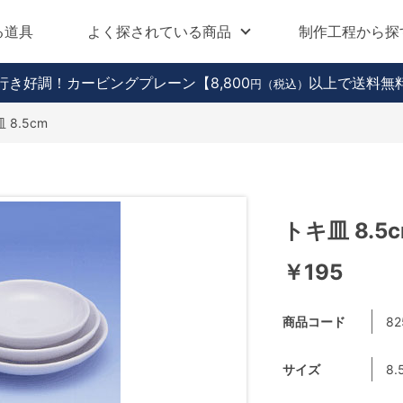
る道具
よく探されている商品
制作工程から探
行き好調！カービングプレーン
【8,800
以上で送料無
円（税込）
 8.5cm
トキ皿 8.5
￥195
商品コード
82
サイズ
8.