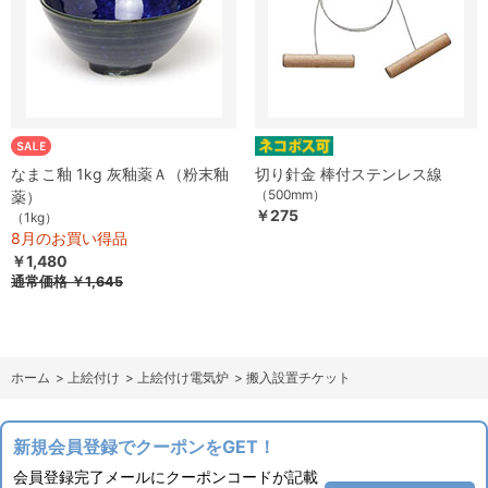
なまこ釉 1kg 灰釉薬Ａ（粉末釉
切り針金 棒付ステンレス線
（500mm）
薬）
￥275
（1kg）
8月のお買い得品
￥1,480
通常価格
￥1,645
ホーム
>
上絵付け
>
上絵付け電気炉
>
搬入設置チケット
新規会員登録でクーポンをGET！
会員登録完了メールにクーポンコードが記載