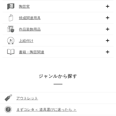
陶芸窯
焼成関連用具
作品装飾用品
上絵付け
書籍・陶芸関連
ジャンルから探す
アウトレット
まずコレ☆＜ 道具選びに迷ったら ＞