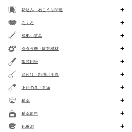
鋳込み・石こう型関連
ろくろ
成形小道具
タタラ機・陶芸機材
陶芸用筆
絵付け・釉掛け用具
下絵の具・呉須
釉薬
釉薬原料
化粧泥