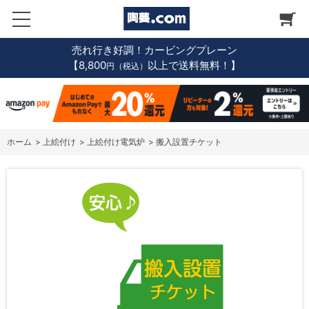
売れ行き好調！カービングプレーン
【8,800
以上で送料無料！】
円（税込）
ホーム
>
上絵付け
>
上絵付け電気炉
>
搬入設置チケット