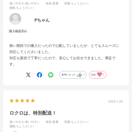
使いやすさ
:使いやすい
発色
:普通
容量
:ちょうどいい
価格
:ちょうどいい
Pちゃん
狭い階段での搬入だったので心配していましたが、とてもスムーズに
対応してくださいました。
対応も親切で丁寧だったので、安心してお任せできました。満足で
す。
参考になった
0
Like!
0
2025.7.29
ロクロは、特別配送！
使いやすさ
:使いやすい
発色
:普通
容量
:ちょうどいい
価格
:ちょうどいい