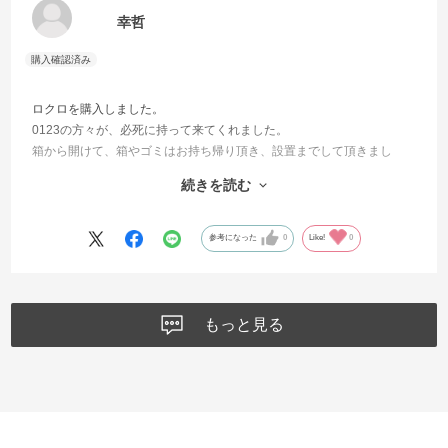
幸哲
ロクロを購入しました。
0123の方々が、必死に持って来てくれました。
箱から開けて、箱やゴミはお持ち帰り頂き、設置までして頂きまし
た。
続きを読む
引っ越し部門とは違う、特別配送部隊との事でした。
丁寧なお仕事でしたし、作業は無茶苦茶速かったです。
全く問題はございません！
参考になった
0
Like!
0
もっと見る