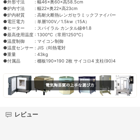
●外形寸法 : 幅46×奥60×高58.5cm
●炉内寸法 : 幅22×奥22×高23cm
●炉内材質 : 高耐火断熱レンガセラミックファイバー
●電圧電力 : 単層100V／1.5kw（15A）
●ヒーター : スパイラル カンタル線Φ1.8
●最高使用温度 : 1300℃（常用1250℃）
●温度制御 : マイコン制御
●温度センサー : JIS（R)熱電対
●重量 : 43kg
●付属品 : 棚板190×190 2枚 サイコロ4 支柱(90)4
レビュー