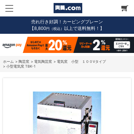
売れ行き好調！カービングプレーン
【8,800
以上で送料無料！】
円（税込）
ホーム
>
陶芸窯
>
電気陶芸窯
>
電気窯 小型 １００Vタイプ
>
小型電気窯 TBK-1