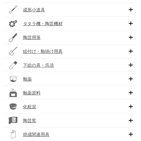
成形小道具
タタラ機・陶芸機材
陶芸用筆
絵付け・釉掛け用具
下絵の具・呉須
釉薬
釉薬原料
化粧泥
陶芸窯
焼成関連用具