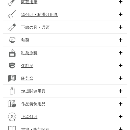
陶芸用筆
絵付け・釉掛け用具
下絵の具・呉須
釉薬
釉薬原料
化粧泥
陶芸窯
焼成関連用具
作品装飾用品
上絵付け
書籍・陶芸関連