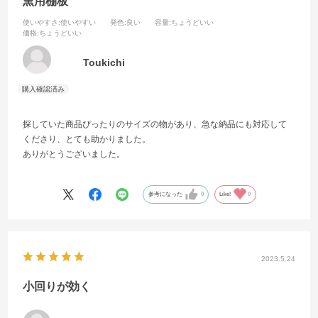
窯用棚板
使いやすさ
:使いやすい
発色
:良い
容量
:ちょうどいい
価格
:ちょうどいい
Toukichi
探していた商品ぴったりのサイズの物があり、急な納品にも対応して
くださり、とても助かりました。
ありがとうございました。
参考になった
0
Like!
0
2023.5.24
小回りが効く