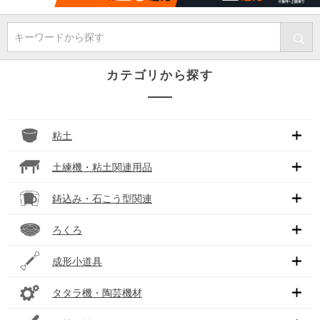
キーワードから探す
カテゴリから探す
粘土
土練機・粘土関連用品
鋳込み・石こう型関連
ろくろ
成形小道具
タタラ機・陶芸機材