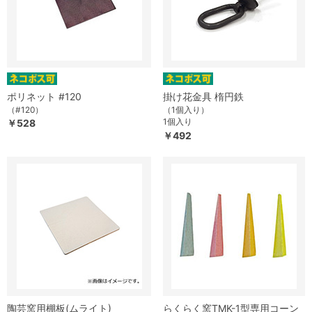
ポリネット #120
掛け花金具 楕円鉄
（#120）
（1個入り）
1個入り
￥528
￥492
陶芸窯用棚板(ムライト)
らくらく窯TMK-1型専用コーン