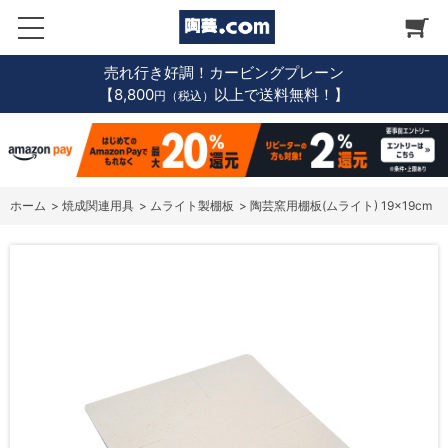
売れ行き好調！カービングプレーン
【8,800
以上で送料無料！】
円（税込）
ホーム
>
焼成関連用具
>
ムライト製棚板
>
陶芸窯用棚板(ムライト) 19×19cm