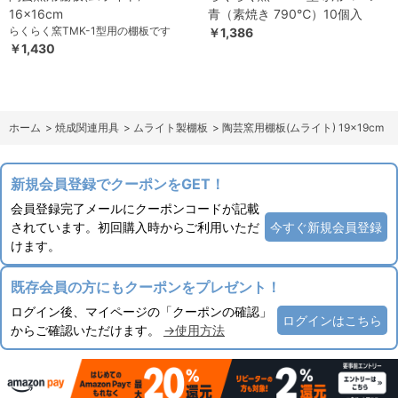
16×16cm
青（素焼き 790℃）10個入
らくらく窯TMK-1型用の棚板です
￥1,386
￥1,430
ホーム
>
焼成関連用具
>
ムライト製棚板
>
陶芸窯用棚板(ムライト) 19×19cm
新規会員登録でクーポンをGET！
会員登録完了メールにクーポンコードが記載
されています。初回購入時からご利用いただ
今すぐ新規会員登録
けます。
既存会員の方にもクーポンをプレゼント！
ログイン後、マイページの「クーポンの確認」
ログインはこちら
からご確認いただけます。
→使用方法