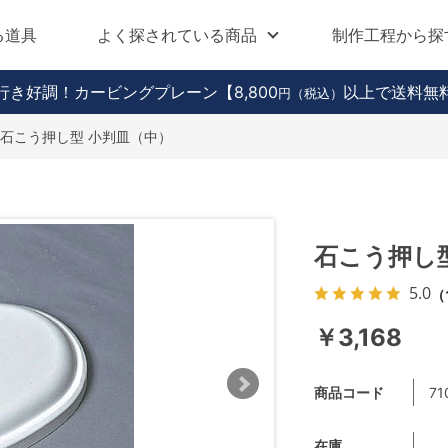
る道具
よく探されている商品
制作工程から探
行き好調！カービングプレーン
【8,800
以上で送料無
円（税込）
石こう押し型 小判皿（中）
石こう押し
5.0
（
￥3,168
商品コード
71
在庫