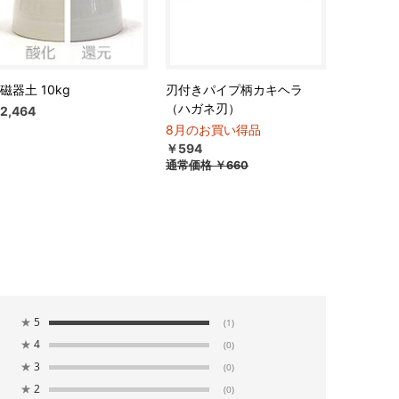
磁器土 10kg
刃付きパイプ柄カキヘラ
（ハガネ刃）
2,464
8月のお買い得品
￥594
通常価格
￥660
★
5
(1)
★
4
(0)
★
3
(0)
★
2
(0)