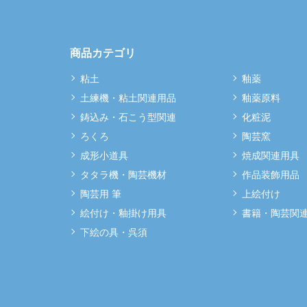
商品カテゴリ
粘土
釉薬
土練機・粘土関連用品
釉薬原料
鋳込み・石こう型関連
化粧泥
ろくろ
陶芸窯
成形小道具
焼成関連用具
タタラ機・陶芸機材
作品装飾用品
陶芸用 筆
上絵付け
絵付け・釉掛け用具
書籍・陶芸関
下絵の具・呉須