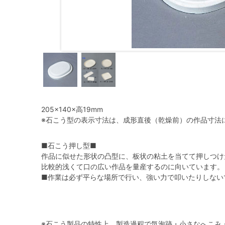
205×140×高19mm
※石こう型の表示寸法は、成形直後（乾燥前）の作品寸法
■石こう押し型■
作品に似せた形状の凸型に、板状の粘土を当てて押しつけ
比較的浅くて口の広い作品を量産するのに向いています。
■作業は必ず平らな場所で行い、強い力で叩いたりしない
※石こう製品の特性上、製造過程で気泡跡・小さなへこみ