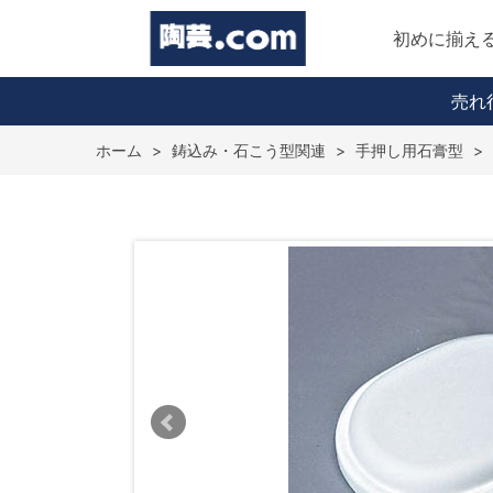
初めに揃え
売れ
ホーム
>
鋳込み・石こう型関連
>
手押し用石膏型
>