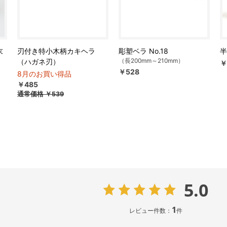
末
刃付き特小木柄カキヘラ
彫塑ベラ No.18
半
（長200mm～210mm）
（ハガネ刃）
￥
￥528
8月のお買い得品
￥485
通常価格
￥539
5.0
1
レビュー件数：
件