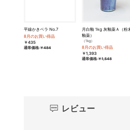
平線かきベラ No.7
月白釉 1kg 灰釉薬Ａ（粉
釉薬）
8月のお買い得品
（1kg）
￥435
8月のお買い得品
通常価格
￥484
￥1,393
通常価格
￥1,548
レビュー