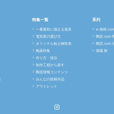
特集一覧
系列
一番最初に揃える道具
e-画材.co
電気窯の選び方
陶芸.com
オリジナル粘土物性表
陶芸.com
釉薬特集
酒蔵 鞍
作り方・技法
制作工程から探す
陶芸情報コンテンツ
連
みんなの投稿作品
アウトレット
Instagram