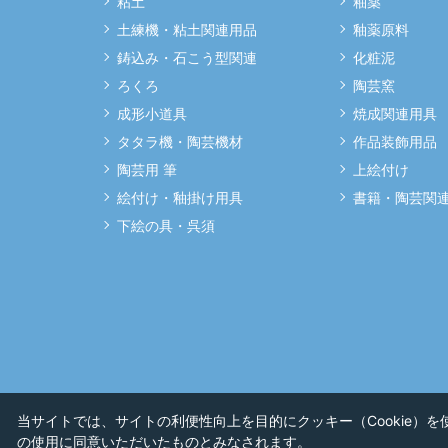
粘土
釉薬
土練機・粘土関連用品
釉薬原料
鋳込み・石こう型関連
化粧泥
ろくろ
陶芸窯
成形小道具
焼成関連用具
タタラ機・陶芸機材
作品装飾用品
陶芸用 筆
上絵付け
絵付け・釉掛け用具
書籍・陶芸関
下絵の具・呉須
当サイトでは、サイトの利便性向上を目的にクッキー（Cookie）
の使用に同意いただいたものとみなされます。