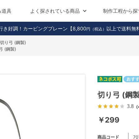
る道具
よく探されている商品
制作工程から探
行き好調！カービングプレーン
【8,800
以上で送料無
円（税込）
切り弓 (鋼製)
 (鋼製)
切り弓 (鋼製
3.8
（
￥299
商品コード
70