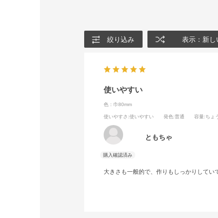
絞り込み
表示：新し
使いやすい
色：巾80mm
使いやすさ
:使いやすい
発色
:普通
容量
:ちょ
ともちゃ
大きさも一般的で、作りもしっかりしてい