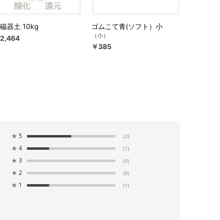
磁器土 10kg
ゴムこて青(ソフト）小
（小）
2,464
￥385
★
5
(2)
★
4
(1)
★
3
(0)
★
2
(0)
★
1
(1)