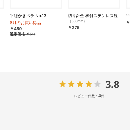
平線かきベラ No.13
切り針金 棒付ステンレス線
半
（500mm）
8月のお買い得品
￥
￥275
￥459
通常価格
￥511
3.8
4
レビュー件数：
件