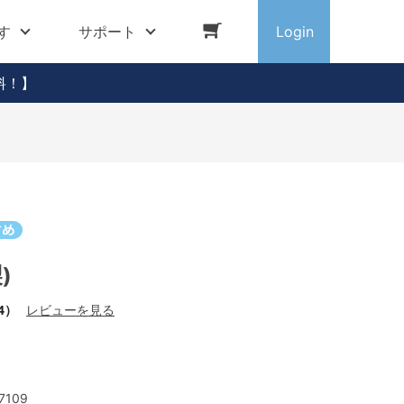
す
サポート
Login
料！】
)
4）
レビューを見る
7109