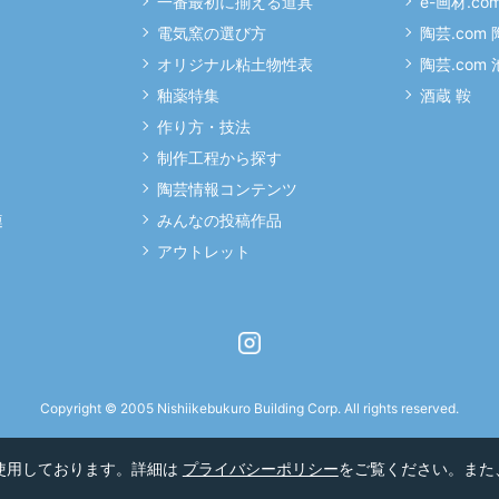
一番最初に揃える道具
e-画材.co
電気窯の選び方
陶芸.com
オリジナル粘土物性表
陶芸.com
釉薬特集
酒蔵 鞍
作り方・技法
制作工程から探す
陶芸情報コンテンツ
連
みんなの投稿作品
アウトレット
Instagram
Copyright © 2005 Nishiikebukuro Building Corp. All rights reserved.
を使用しております。詳細は
プライバシーポリシー
をご覧ください。また