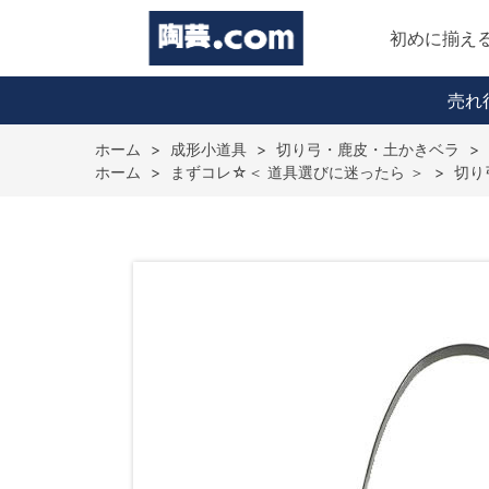
初めに揃え
売れ
ホーム
>
成形小道具
>
切り弓・鹿皮・土かきベラ
>
ホーム
>
まずコレ☆＜ 道具選びに迷ったら ＞
>
切り弓