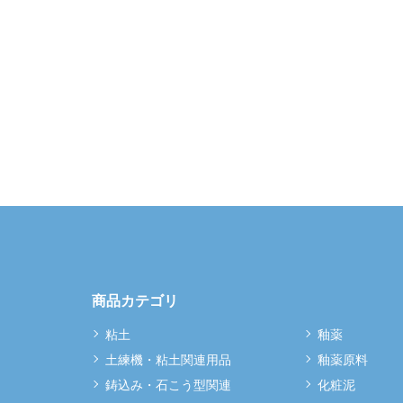
商品カテゴリ
粘土
釉薬
土練機・粘土関連用品
釉薬原料
鋳込み・石こう型関連
化粧泥