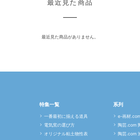
最近見た商品
最近見た商品がありません。
特集一覧
系列
一番最初に揃える道具
e-画材.co
電気窯の選び方
陶芸.com
オリジナル粘土物性表
陶芸.com