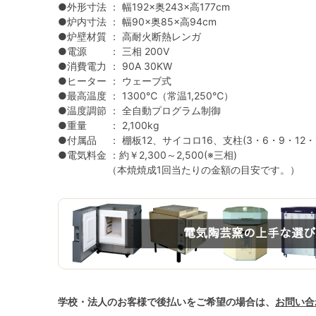
●外形寸法 ： 幅192×奥243×高177cm
●炉内寸法 ： 幅90×奥85×高94cm
●炉壁材質 ： 高耐火断熱レンガ
●電源 ： 三相 200V
●消費電力 ： 90A 30KW
●ヒーター ： ウェーブ式
●最高温度 ： 1300℃（常温1,250℃）
●温度調節 ： 全自動プログラム制御
●重量 ： 2,100kg
●付属品 ： 棚板12、サイコロ16、支柱(3・6・9・12・1
●電気料金 ：約￥2,300～2,500(※三相)
（本焼焼成1回当たりの金額の目安です。）
学校・法人のお客様で後払いをご希望の場合は、
お問い合