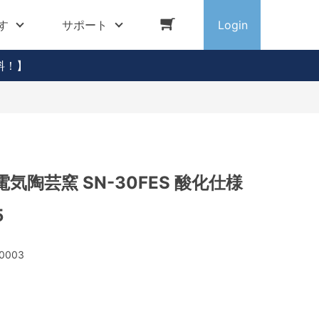
す
サポート
Login
料！】
気陶芸窯 SN-30FES 酸化仕様
5
0003