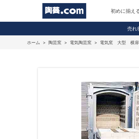
初めに揃え
売れ
ホーム
>
陶芸窯
>
電気陶芸窯
>
電気窯 大型 横扉