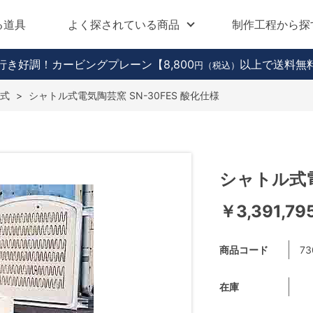
る道具
よく探されている商品
制作工程から探
行き好調！カービングプレーン
【8,800
以上で送料無
円（税込）
式
>
シャトル式電気陶芸窯 SN-30FES 酸化仕様
シャトル式電
￥3,391,79
商品コード
73
在庫